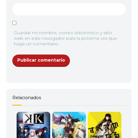
13
<img src="//image.tmdb.org/t/p/w92/nunitPOBzKL
13
<img src="//image.tmdb.org/t/p/w92/glqHWJvop3
12
<img src="//image.tmdb.org/t/p/w92/2q280iSy1s3
Guardar mi nombre, correo electrónico y sitio
web en este navegador para la próxima vez que
haga un comentario.
13
<img src="//image.tmdb.org/t/p/w92/kbrMScIRy
Relacionados