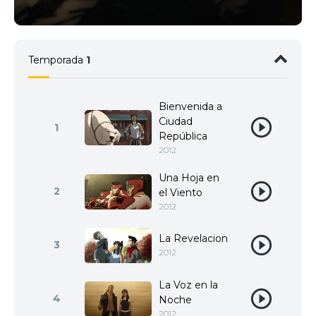
Temporada
1
Bienvenida a
Ciudad
1
República
2012
Una Hoja en
2
el Viento
2012
La Revelacion
3
2012
La Voz en la
4
Noche
2012