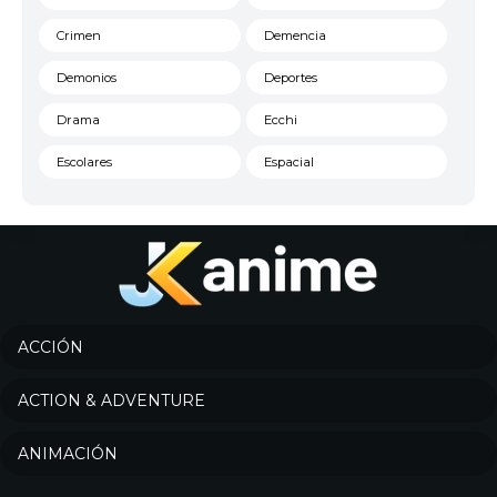
Crimen
Demencia
Demonios
Deportes
Drama
Ecchi
Escolares
Espacial
Familia
Fantasía
Harem
Historico
Infantil
Josei
Juegos
Kids
ACCIÓN
Magia
Mecha
ACTION & ADVENTURE
Militar
Misterio
ANIMACIÓN
Música
Parodia