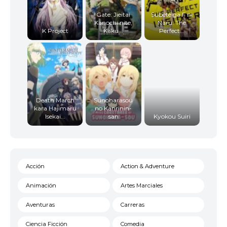
Gate: Jieitai
Subete ga F ni
Kanochi nite,
Naru: The
K Project
Kaku...
Perfect...
Death March
Sunoharasou
kara Hajimaru
no Kanrinin-
Isekai...
san
Kyokou Suiri
Acción
Action & Adventure
Animación
Artes Marciales
Aventuras
Carreras
Ciencia Ficción
Comedia