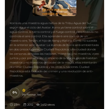
Korra es una maestra agua nativa de la Tribu Agua del Sur,
según sigue el ciclo del Avatar. Korra ya tiene control sobre el
agua control, la tierra control y el fuego control, pero todavía no
controla el aire control. Ella aprenderá aire control de un
maestro aire, Tenzin, el hijo de Aang y Katara. Como no sucedía
en la anterior serie, Avatar: La leyenda de Korra será ambientada
en dos únicos lugares, la Ciudad República, una ciudad donde
las personas de todas las naciones, maestros y no maestros, viven
juntos y por primera vez el Imperio de la Magia, donde habitan
maestros y no maestros del poder de la magia, ellos intentarán
dominar Ciudad República y las otras 4 naciones. Ciudad
República está rodeada del crimen y una revolución de anti-
maestros.
0
(No Ratings Yet)
23m
2012
1,412 views