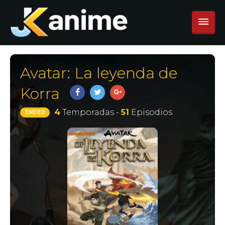
Avatar: La leyenda de
Korra
4
Temporadas -
51
Episodios
ENDED