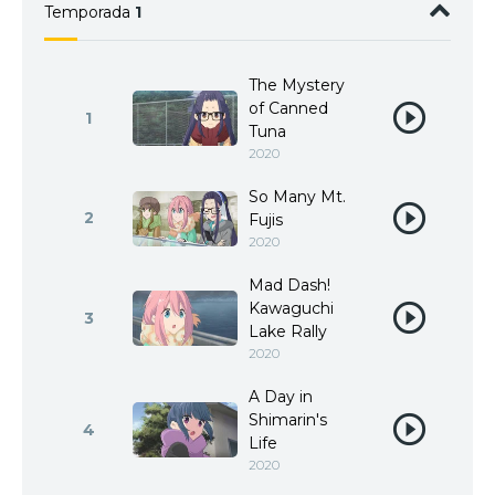
Temporada
1
The Mystery
of Canned
1
Tuna
2020
So Many Mt.
2
Fujis
2020
Mad Dash!
Kawaguchi
3
Lake Rally
2020
A Day in
Shimarin's
4
Life
2020