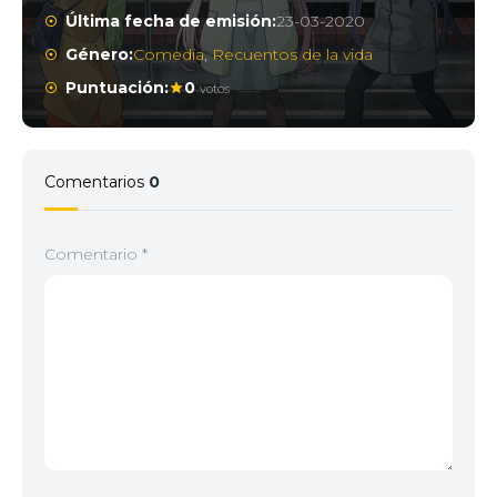
Última fecha de emisión:
23-03-2020
Género:
Comedia
,
Recuentos de la vida
Puntuación:
0
votos
Comentarios
0
Comentario
*