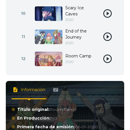
Scary Ice
10
Caves
2020
End of the
11
Journey
2020
Room Camp
12
2020
Información
Título original:
Room Camp
En Producción:
No
Primera fecha de emisión:
06-01-2020