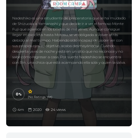
Nadeshiko es una estudiante de preparatoria que se ha mudado
de Shizuoka a Yamanashi y que decide ir a ver el famoso Monte
Fuji que aparece en los billetes de mil yenes. Aunque consigue
llegar en bicicleta hasta Motosu, se ve obligada a volver atrás
debido al mal tiempo. Habiendo sido incapaz de poder ver con
sus propios ojos su objetivo, acaba desmayándose. Cuando
despierta ya es de noche y está en un sitio que no reconoce y no
sabe cómo regresar a casa. Por suerte Nadeshiko se encuentra
con Rin, una chica que está acampando ella sola y quien la salva.
0
(No Ratings Yet)
4m
2020
24 views