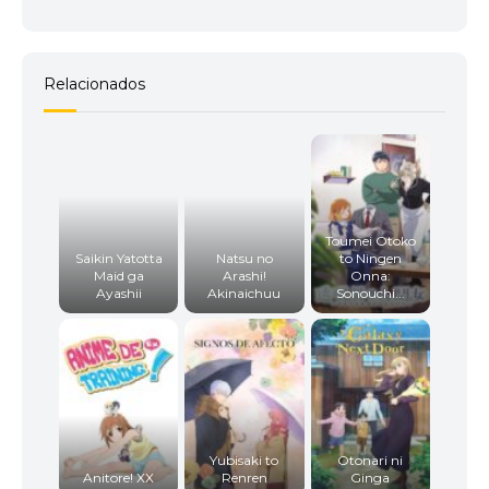
Relacionados
Toumei Otoko
Saikin Yatotta
Natsu no
to Ningen
Maid ga
Arashi!
Onna:
Ayashii
Akinaichuu
Sonouchi...
Yubisaki to
Otonari ni
Anitore! XX
Renren
Ginga