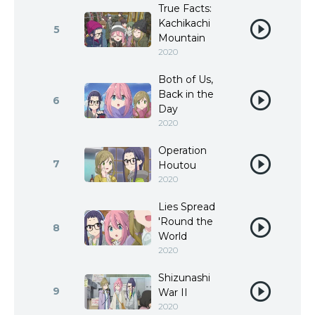
True Facts:
Kachikachi
5
Mountain
2020
Both of Us,
Back in the
6
Day
2020
Operation
7
Houtou
2020
Lies Spread
'Round the
8
World
2020
Shizunashi
9
War II
2020