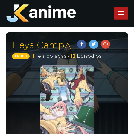
Heya Camp△
1
Temporadas -
12
Episodios
ENDED