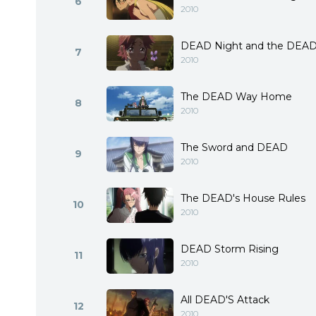
6
2010
DEAD Night and the DEA
7
2010
The DEAD Way Home
8
2010
The Sword and DEAD
9
2010
The DEAD's House Rules
10
2010
DEAD Storm Rising
11
2010
All DEAD'S Attack
12
2010