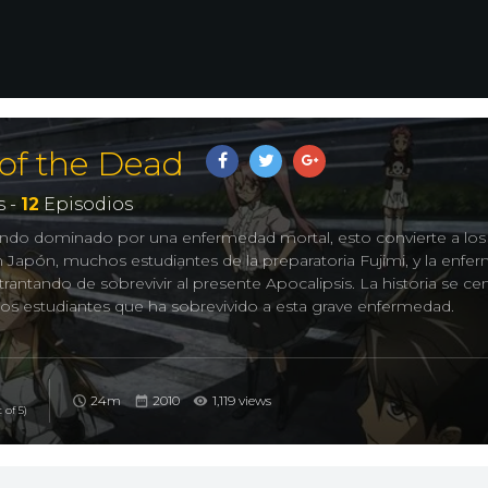
of the Dead
 -
12
Episodios
endo dominado por una enfermedad mortal, esto convierte a los
apón, muchos estudiantes de la preparatoria Fujimi, y la enfe
 trantando de sobrevivir al presente Apocalipsis. La historia se ce
os estudiantes que ha sobrevivido a esta grave enfermedad.
 THE DEAD, High School of the Dead, Apocalipsis en el
24m
2010
1,119 views
 of 5)