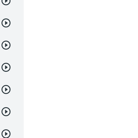
Deportes
Drama
Ecchi
Escolares
Espacial
Familia
Fantasía
Harem
Historico
Infantil
Josei