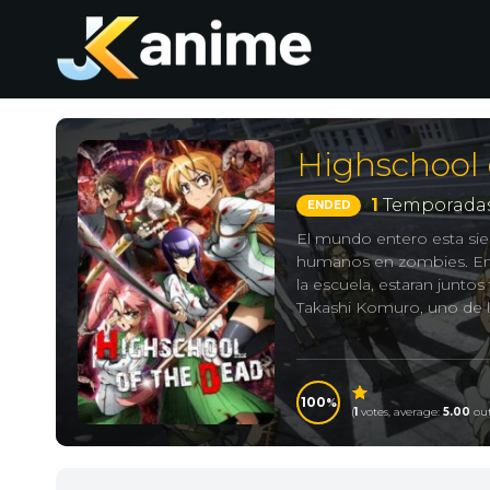
Highschool 
1
Temporadas
ENDED
El mundo entero esta si
humanos en zombies. En J
la escuela, estaran juntos
Takashi Komuro, uno de l
学園黙示録 HIGH SCHOOL OF
instituto
100
(
1
votes, average:
5.00
out