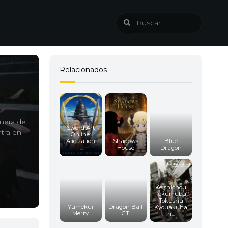
Relacionados
rmera de
Sword Art
ntra en
Online:
Alicization
Shadows
Blue
–...
House
Dragon
Keishichou
Tokumubu
Tokushu
Yumekui
Dragon Ball
Kyouakuha
Merry
GT
n...