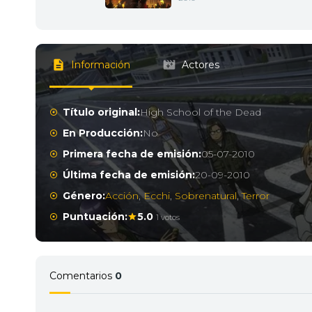
Información
Actores
Título original:
High School of the Dead
En Producción:
No
Primera fecha de emisión:
05-07-2010
Última fecha de emisión:
20-09-2010
Género:
Acción
,
Ecchi
,
Sobrenatural
,
Terror
Puntuación:
5.0
1 votos
Comentarios
0