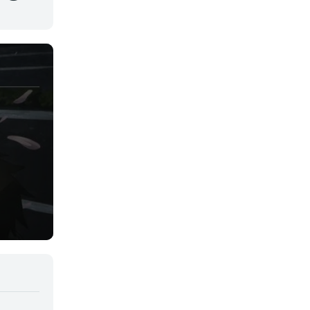
Juegos
Kids
Magia
Mecha
Militar
Misterio
Música
Parodia
Policía
Psicológico
Recuentos de la vida
Romance