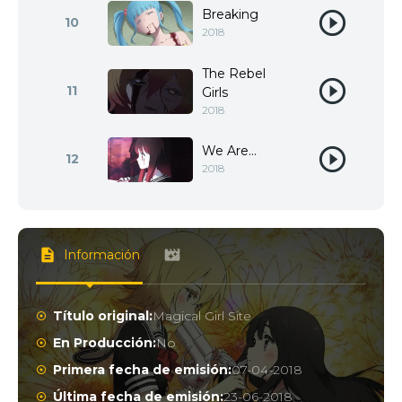
Breaking
10
2018
The Rebel
11
Girls
2018
We Are...
12
2018
Información
Título original:
Magical Girl Site
En Producción:
No
Primera fecha de emisión:
07-04-2018
Última fecha de emisión:
23-06-2018