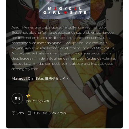
Asagiri Aya es una chica que sufre bullying en su instituto.
Buscando alguna forma de escapar de sus problemas, navega
por Internet en busca de distracción cuando encuentra una
misteriosa web llamada Mahou Shoujo Site. Solo con ver la
página, Aya se ve involucrada en el letal mundo del Magical Girl
Apocalypse. Se trata de una lucha a vida o muerte contra un
despliegue sin fin de máquinas de matar con faldas de volantes,
todas ellas armadas con poderes mágicos y una insaciable sed
de sangre y caos.
Magical Girl Site, 魔法少女サイト
0
(No Ratings Yet)
23m
2018
1,724 views