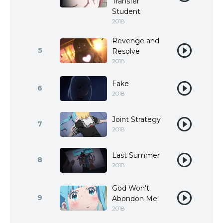
Transfer
Student
2018
Revenge and
5
Resolve
2018
Fake
6
2018
Joint Strategy
7
2018
Last Summer
8
2018
God Won't
9
Abondon Me!
2018