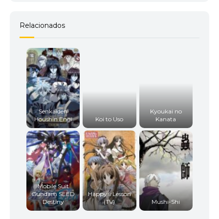
Relacionados
Senkaiden
Kyoukai no
Houshin Engi
Koi to Uso
Kanata
Mobile Suit
Gundam SEED
Happy☆Lesson
Destiny
(TV)
Mushi-Shi