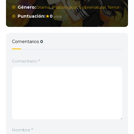
Género:
Drama
,
Psicológico
,
Sobrenatural
,
Terror
Puntuación:
0
votos
Comentarios
0
Comentario
*
Nombre
*