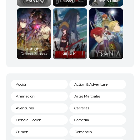
Death Play
Blood-C
Allison & Lillia
Arknights:
Reimei Zensou
Kill La Kill
Tytania
Acción
Action & Adventure
Animación
Artes Marciales
Aventuras
Carreras
Ciencia Ficción
Comedia
Crimen
Demencia