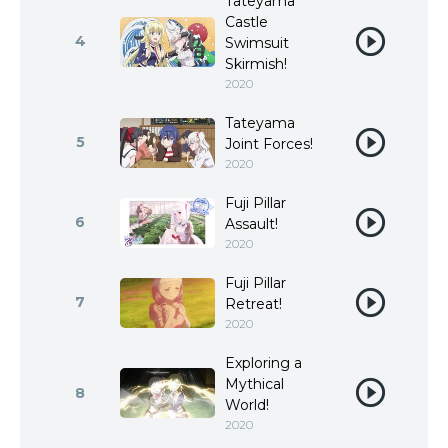
Tateyama
Castle
4
Swimsuit
Skirmish!
2020
Tateyama
5
Joint Forces!
2020
Fuji Pillar
6
Assault!
2020
Fuji Pillar
7
Retreat!
2020
Exploring a
Mythical
8
World!
2020