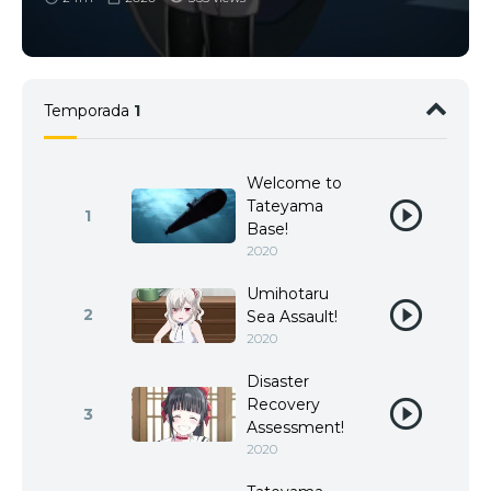
Temporada
1
Welcome to
Tateyama
1
Base!
2020
Umihotaru
2
Sea Assault!
2020
Disaster
Recovery
3
Assessment!
2020