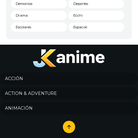
Demonios
Deportes
Drama
Ecchi
Escolares
Espacial
Familia
Fantasía
Harem
Historico
Infantil
Josei
Juegos
Kids
ACCIÓN
Magia
Mecha
ACTION & ADVENTURE
Militar
Misterio
ANIMACIÓN
Música
Parodia
Policía
Psicológico
Recuentos de la vida
Romance