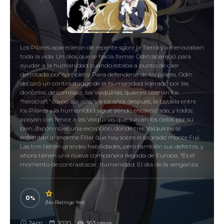
Los Pilares aparecieron de repente sobre la Tierra y amenazaban
toda la vida. Un dios que se hacía llamar Odin apareció para
ayudar a la humanidad cuando estaba a punto de caer
derrotada por completo. Para defenderse de los pilares, Odin
declaró un contraataque de la humanidad liderado por las
doncellas de combate, las Valquirias, quienes usarían los
“herocraft” como sus alas. Varios años después, la batalla entre
los Pilares y la humanidad sigue siendo encarnizada, y todos
apoyan con fervor a las Valquirias que surcan los cielos por su
bien. Japón no es una excepción, donde tres Valquirias se
enfrentan al enorme Pilar que hay sobre el sagrado monte Fuji.
Las tres tienen grandes habilidades, pero también sus defectos, y
ahora tienen una nueva compañera llegada de Europa. “Es el
momento de contraatacar, humanidad. El día de la venganza
ha llegado. El Ragnarok se acerca”.
0
(No Ratings Yet)
24m
2020
363 views