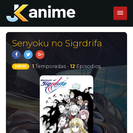
Senyoku no Sigrdrifa
1
Temporadas -
12
Episodios
ENDED