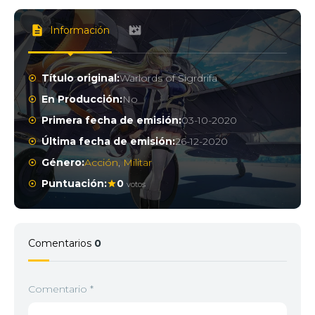
Información
Título original:
Warlords of Sigrdrifa
En Producción:
No
Primera fecha de emisión:
03-10-2020
Última fecha de emisión:
26-12-2020
Género:
Acción
,
Militar
Puntuación:
0
votos
Comentarios
0
Comentario
*