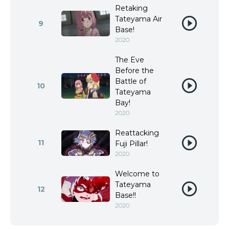
Retaking
Tateyama Air
9
Base!
2020
The Eve
Before the
Battle of
10
Tateyama
Bay!
2020
Reattacking
11
Fuji Pillar!
2020
Welcome to
Tateyama
12
Base!!
2020