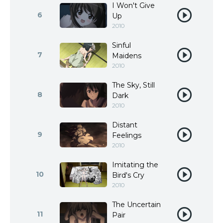
I Won't Give
6
Up
2010
Sinful
7
Maidens
2010
The Sky, Still
8
Dark
2010
Distant
9
Feelings
2010
Imitating the
10
Bird's Cry
2010
The Uncertain
11
Pair