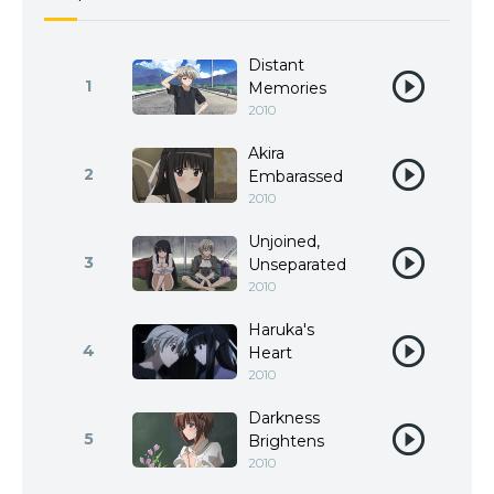
Distant
1
Memories
2010
Akira
2
Embarassed
2010
Unjoined,
3
Unseparated
2010
Haruka's
4
Heart
2010
Darkness
5
Brightens
2010