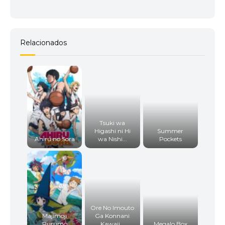
Relacionados
Tsuki wa
Higashi ni Hi
Summer
Ahiru no Sora
wa Nishi...
Pockets
Ore No Imouto
Majimoji
Ga Konnani
Rurumo
Kawaii...
Megalo Box