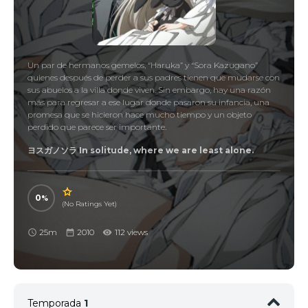
Un par de hermanos gemelos, “Haruka” y “Sora Kazugano”
quienes después de perder a sus padres tienen que mudarse con
sus abuelos a la villa donde viven. Sin embargo, hay una razón
más para regresar a ese lugar donde pasaron su infancia, una
promesa que se hicieron hace mucho tiempo y un objeto
perdido que parece ser importante.
ヨスガノソラ In solitude, where we are least alone.
0
(No Ratings Yet)
25m
2010
112 views
Temporada
1