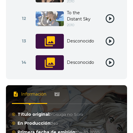
2010
To the
12
Distant Sky
2010
13
Desconocido
14
Desconocido
Información
Título original:
Yosuga no Sora
En Producción:
No
Primera fecha de emisión:
04-10-2010