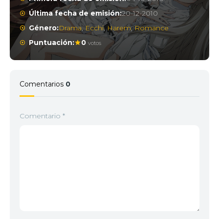
Última fecha de emisión:
20-12-2010
Género:
Drama
,
Ecchi
,
Harem
,
Romance
Puntuación:
0
votos
Comentarios
0
Comentario
*