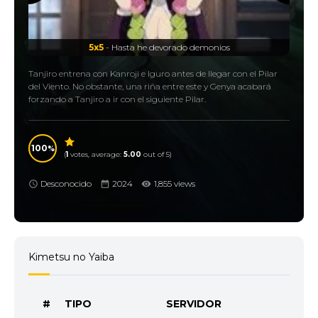
5x5
- Hasta he devorado demonios
Tanjiro entrena con Kanroji e Iguro antes de llegar con el Pilar
del Viento. No obstante, una riña entre este y Genya acabará
forzando a Tanjiro a ir con el siguiente Pilar.
100
(
1
votes, average:
5.00
out of 5)
Desconocido
2024
1,855 views
Kimetsu no Yaiba
#
TIPO
SERVIDOR