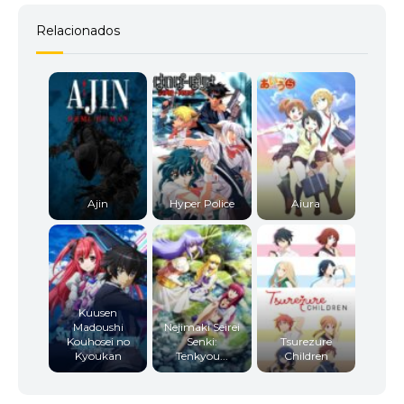
Relacionados
Ajin
Hyper Police
Aiura
Kuusen
Madoushi
Nejimaki Seirei
Kouhosei no
Senki:
Tsurezure
Kyoukan
Tenkyou...
Children