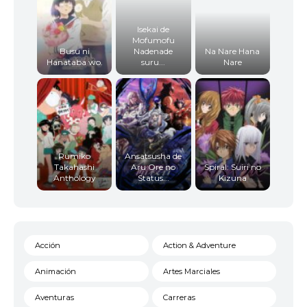
Isekai de
Mofumofu
Busu ni
Nadenade
Na Nare Hana
Hanataba wo.
suru...
Nare
Rumiko
Ansatsusha de
Takahashi
Aru Ore no
Spiral: Suiri no
Anthology
Status...
Kizuna
Acción
Action & Adventure
Animación
Artes Marciales
Aventuras
Carreras