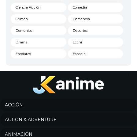
Ciencia Ficción
Comedia
Crimen
Demencia
Demonios
Deportes
Drama
Ecchi
Escolares
Espacial
Familia
Fantasía
Harem
Historico
Infantil
Josei
Juegos
Kids
ACCIÓN
Magia
Mecha
ACTION & ADVENTURE
Militar
Misterio
ANIMACIÓN
Música
Parodia