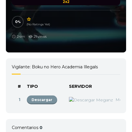
2x2
0
(No Ratings Yet)
24m
21 views
Vigilante: Boku no Hero Academia Illegals
#
TIPO
SERVIDOR
1
Megan
Descargar
Comentarios
0