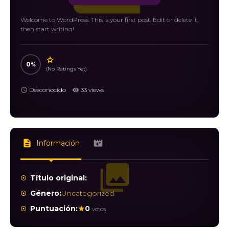
Welcome to WordPress. This is your first post. Edit or delete it,
then start writing!
0
(No Ratings Yet)
Desconocido
33 views
Información
Título original:
Género:
Uncategorized
Puntuación:
0
votos