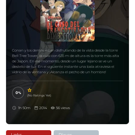
Conan y los demás están disfrutando de la vista desde la torre
Bell Tree Tower, la cual con 635 m de altura es la torre más alta
de Japón. En ese momento, desde un lugar lejano se ve un
destello de luz. En el siguiente instante una bala atraviesa el
vidrio de la ventana y ¡Alcanza el pecho de un hombre!
0
(No Ratings Yet)
1h 50m
2014
56 views