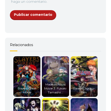
haga un comentario.
Relacionados
Made in Abyss
Slayers Great
Movie 3: Fukaki
Bleach: Jigoku-
Movie
Tamashii...
hen