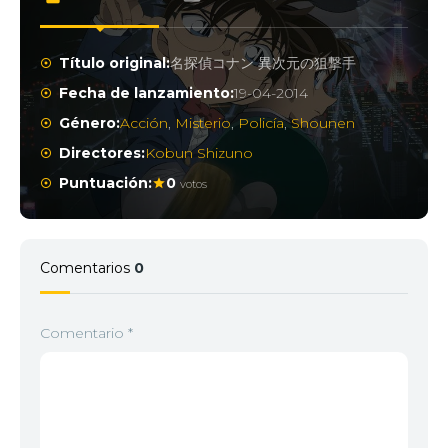
Título original:
名探偵コナン 異次元の狙撃手
Fecha de lanzamiento:
19-04-2014
Género:
Acción
,
Misterio
,
Policía
,
Shounen
Directores:
Kobun Shizuno
Puntuación:
0
votos
Comentarios
0
Comentario
*