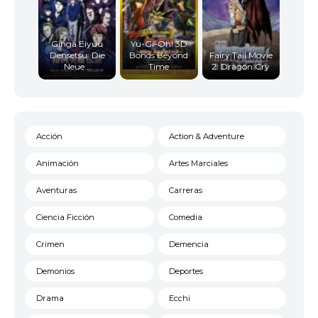
Ginga Eiyuu
Yu-Gi-Oh! 3D
Densetsu: Die
Bonds Beyond
Fairy Tail Movie
Neue...
Time
2: Dragon Cry
Acción
Action & Adventure
Animación
Artes Marciales
Aventuras
Carreras
Ciencia Ficción
Comedia
Crimen
Demencia
Demonios
Deportes
Drama
Ecchi