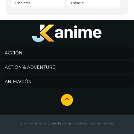
Escolares
Espacial
Familia
Fantasía
Harem
Historico
Infantil
Josei
Juegos
Kids
ACCIÓN
Magia
Mecha
ACTION & ADVENTURE
Militar
Misterio
ANIMACIÓN
Música
Parodia
Policía
Psicológico
Recuentos de la vida
Romance
Samurai
Sci-Fi & Fantasy
animeonline no guarda ningún video en sus servidores
Seinen
Shoujo