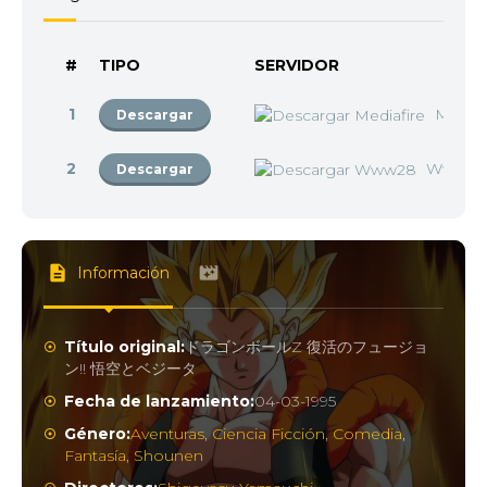
#
TIPO
SERVIDOR
1
Mediaf
Descargar
2
Www2
Descargar
Información
Título original:
ドラゴンボールZ 復活のフュージョ
ン!! 悟空とベジータ
Fecha de lanzamiento:
04-03-1995
Género:
Aventuras
,
Ciencia Ficción
,
Comedia
,
Fantasía
,
Shounen