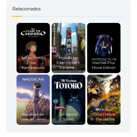
Relacionados
Sen to Chihiro
Higashi no
no
Eden Movie II:
Macross Plus
Kamikakushi
Paradise...
Movie Edition
Detective
Nausicaä del
Mi vecino
Conan Movie
valle del viento
Totoro
19: The Hellfire...