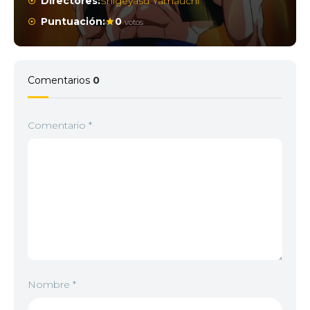
Directores:
Shigeyasu Yamauchi
Puntuación:
0
votos
Comentarios
0
Comentario
*
Nombre
*