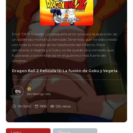
En el “Otro mundo”, un pequeño error provoca la aparición de
un poderoso monstruo llamado Janemba, que ha sido creado
con toda la maldad de los habitantes del Infierno. Para
derrotarlo, a Vegeta y a Goku no les queda otro remedio que
fusionarse y convertirse así en el guerrero más fuerte del
Universo.
Dragon Ball Z Pelicula 12: La fusión de Goku y Vegeta
0
(No Ratings Yet)
0h 50m
1995
126 views