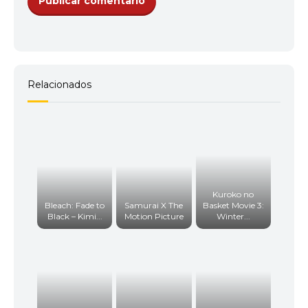
Relacionados
Kuroko no
Bleach: Fade to
Samurai X The
Basket Movie 3:
Black – Kimi...
Motion Picture
Winter...