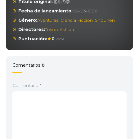
Título original:
北斗の拳
Fecha de lanzamiento:
08-03-1986
Género:
Aventuras
,
Ciencia Ficción
,
Shounen
Directores:
Toyoo Ashida
Puntuación:
0
votos
Comentarios
0
Comentario
*