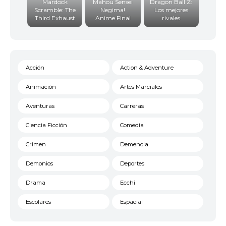
Mardock
Mahou Sensei
Dragon Ball Z:
Scramble: The
Negima!
Los mejores
Third Exhaust
Anime Final
rivales
Acción
Action & Adventure
Animación
Artes Marciales
Aventuras
Carreras
Ciencia Ficción
Comedia
Crimen
Demencia
Demonios
Deportes
Drama
Ecchi
Escolares
Espacial
Familia
Fantasía