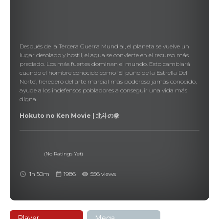
Después de la Tercera Guerra Mundial, el planeta se vuelve un
lugar desolado y hostil, el agua se convierte en el recurso más
preciado. Los más fuertes dominan el mundo. Esto cambiará
cuando el hombre conocido como ‘El puño de la Estrella Del
Norte’, heredero del arte marcial más poderoso jamás conocido,
ayude a los indefensos pobladores a conseguir una vida más
digna.
Hokuto no Ken Movie | 北斗の拳
(No Ratings Yet)
1h 50m
1986
556 views
Player
Mega