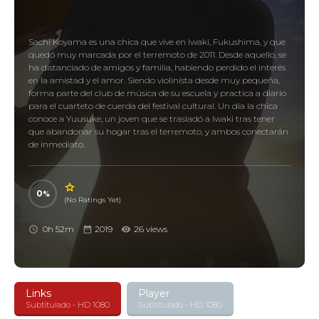
Sachi Koyama es una chica que vive en Iwaki, Fukushima, y que
quedó muy marcada por el terremoto de 2011. Desde aquello, se
ha distanciado de amigos y familia, habiendo perdido el interés
en la amistad y el amor. Siendo violinista desde muy pequeña,
forma parte del club de música de su escuela y practica a diario
para el cuarteto de cuerda del festival cultural. Un día la chica
conoce a Yuusuke, un joven que se trasladó a Iwaki tras tener
que abandonar su hogar tras el terremoto, y ambos conectarán
de inmediato.
0
(No Ratings Yet)
0h 52m
2019
26 views
Links
Player
Subtitulado - HD 1080
Subtitulado - HD 1080