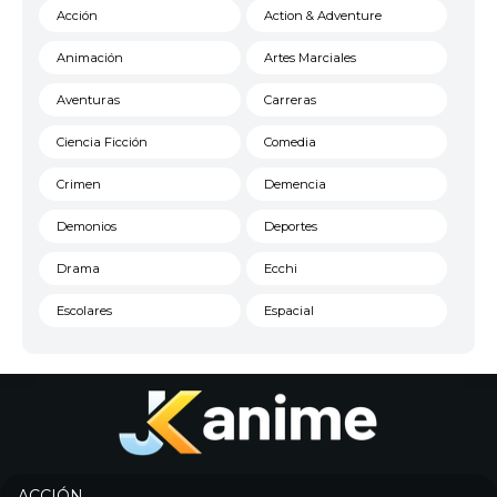
Acción
Action & Adventure
Animación
Artes Marciales
Aventuras
Carreras
Ciencia Ficción
Comedia
Crimen
Demencia
Demonios
Deportes
Drama
Ecchi
Escolares
Espacial
Familia
Fantasía
Harem
Historico
Infantil
Josei
Juegos
Kids
ACCIÓN