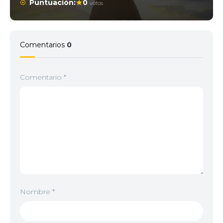
Puntuación:
0
votos
Comentarios
0
Comentario
*
Nombre
*