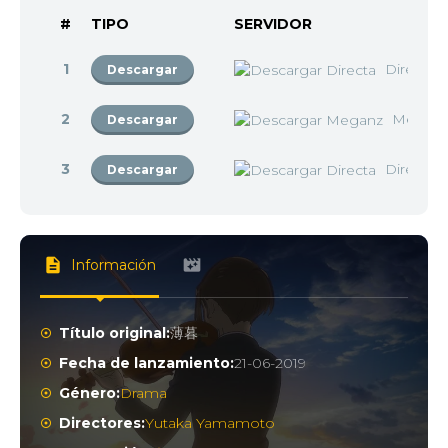
#
TIPO
SERVIDOR
1
Directa
Descargar
2
Megan
Descargar
3
Directa
Descargar
Información
Título original:
薄暮
Fecha de lanzamiento:
21-06-2019
Género:
Drama
Directores:
Yutaka Yamamoto