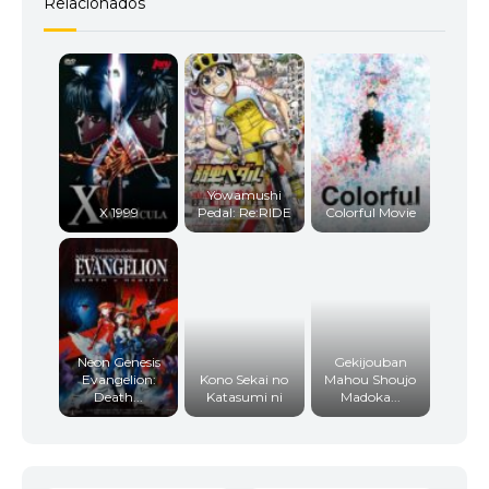
Relacionados
Yowamushi
X 1999
Pedal: Re:RIDE
Colorful Movie
Neon Genesis
Gekijouban
Evangelion:
Kono Sekai no
Mahou Shoujo
Death...
Katasumi ni
Madoka...