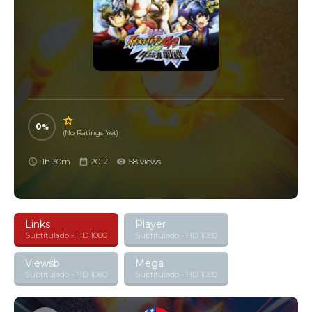
0
(No Ratings Yet)
1h 30m
2012
58 views
Links
Player
Subtitulado - HD 1080
Subtitulado - HD 1080
Viewsb
Mega
Subtitulado - HD 1080
Subtitulado - HD 1080