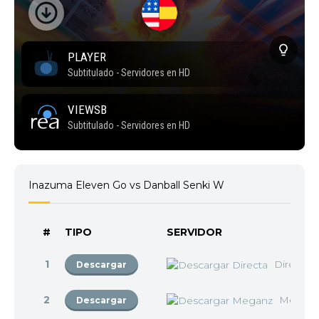
Inazuma Eleven Go vs Danball Senki W
#
TIPO
SERVIDOR
1
Directa
Descargar
2
Megan
Descargar