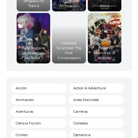
Tengoku no
Trigger The
Tobira
Animation
Akira
Mardock
Aoki Hagane
Scramble: The
Bleach:
no Arpeggio:
First
Memories of
Ars Nova...
Compression
Nobody
Acción
Action & Adventure
Animación
Artes Marciales
Aventuras
Carreras
Ciencia Ficción
Comedia
Crimen
Demencia