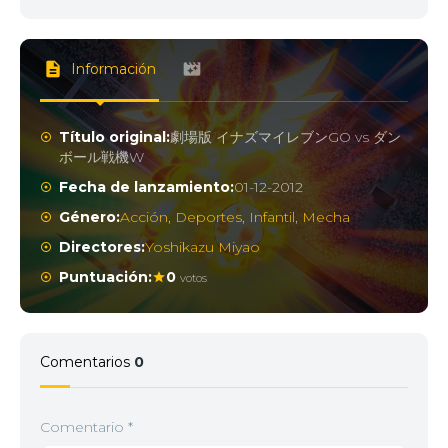
Información
Título original:
劇場版 イナズマイレブンGO vs ダン
ボール戦機W
Fecha de lanzamiento:
01-12-2012
Género:
Acción
,
Deportes
,
Infantil
,
Mecha
Directores:
Yoshikazu Miyao
Puntuación:
0
votos
Comentarios
0
Comentario
*