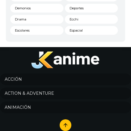
Demonios
Deportes
Drama
Ecchi
Escolares
Espacial
Familia
Fantasía
Harem
Historico
Infantil
Josei
Juegos
Kids
ACCIÓN
Magia
Mecha
ACTION & ADVENTURE
Militar
Misterio
ANIMACIÓN
Música
Parodia
Policía
Psicológico
Recuentos de la vida
Romance