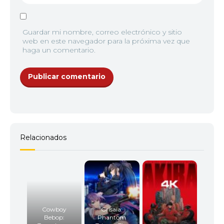
Guardar mi nombre, correo electrónico y sitio
web en este navegador para la próxima vez que
haga un comentario.
Relacionados
Cowboy
Grisaia:
Bebop:
Phantom