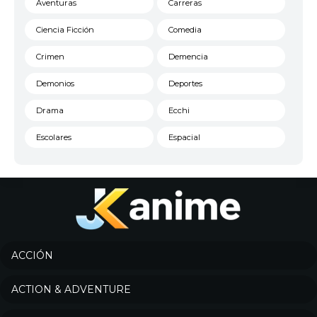
Aventuras
Carreras
Ciencia Ficción
Comedia
Crimen
Demencia
Demonios
Deportes
Drama
Ecchi
Escolares
Espacial
Familia
Fantasía
Harem
Historico
Infantil
Josei
Juegos
Kids
ACCIÓN
Magia
Mecha
ACTION & ADVENTURE
Militar
Misterio