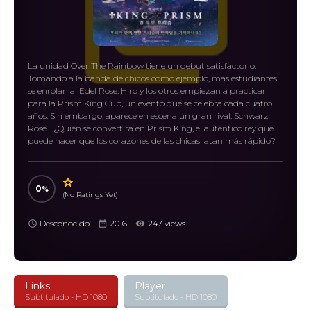
La unidad Over The Rainbow tiene un debut satisfactorio.
Tomando a la banda de chicos como ejemplo, más estudiantes
se enrolan al Edel Rose. Hiro y los otros empiezan a practicar
para la Prism King Cup, un evento que se celebra cada cuatro
años. Sin embargo, aparece en escena un gran rival: Schwarz
Rose… ¿Quién se convertirá en Prism King, el auténtico rey que
puede hacer que los corazones de las chicas latan más rápido?
0
(No Ratings Yet)
Desconocido
2016
247 views
Links
Player
Subtitulado - HD 1080
Subtitulado - HD 1080