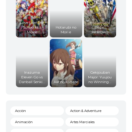
Love Live! The
Yowamushi
School Idol
Hotarubi no
Pedal:
Movie
Mori e
Re:ROAD
Inazuma
Gekijouban
Eleven Go vs
Major: Yuujou
Danball Senki...
Aki no Kanade
no Winning...
Acción
Action & Adventure
Animación
Artes Marciales