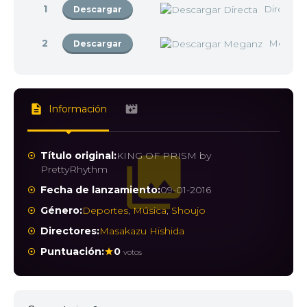
1
Directa
Descargar
2
Megan
Descargar
Información
Título original:
KING OF PRISM by
PrettyRhythm
Fecha de lanzamiento:
09-01-2016
Género:
Deportes
,
Música
,
Shoujo
Directores:
Masakazu Hishida
Puntuación:
0
votos