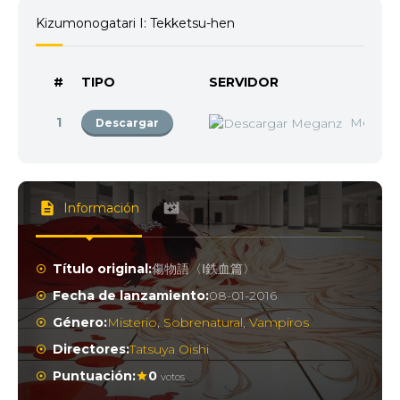
Kizumonogatari I: Tekketsu-hen
#
TIPO
SERVIDOR
1
Megan
Descargar
Información
Título original:
傷物語〈Ⅰ鉄血篇〉
Fecha de lanzamiento:
08-01-2016
Género:
Misterio
,
Sobrenatural
,
Vampiros
Directores:
Tatsuya Oishi
Puntuación:
0
votos