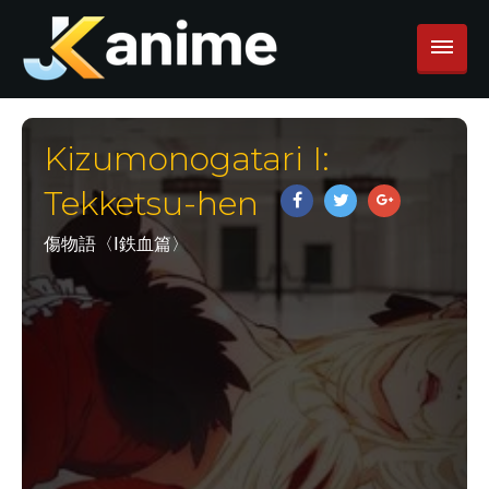
Kizumonogatari I:
Tekketsu-hen
傷物語〈Ⅰ鉄血篇〉