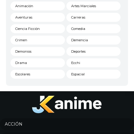
Animación
Artes Marciales
Aventuras
Carreras
Ciencia Ficción
Comedia
Crimen
Demencia
Demonios
Deportes
Drama
Ecchi
Escolares
Espacial
Familia
Fantasía
Harem
Historico
Infantil
Josei
Juegos
Kids
ACCIÓN
Magia
Mecha