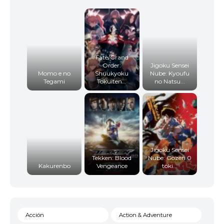
Fate/Grand
Order:
Jigoku Sensei
Momo e no
Shuukyoku
Nube: Kyoufu
Tegami
Tokuiten...
no Natsu...
Jigoku Sensei
Tekken: Blood
Nube: Gozen 0
Kakurenbo
Vengeance
toki...
Acción
Action & Adventure