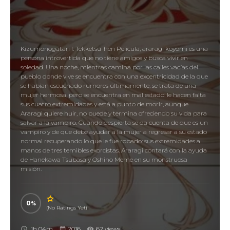
Kizumonogatari I: Tekketsu-hen Pelicula, araragi koyomi es una
persona introvertida que no tiene amigos y busca vivir en
soledad. Una noche, mientras camina por las calles vacías del
pueblo donde vive se encuentra con una excentricidad de la que
se habían escuchado rumores últimamente. se trata de una
mujer hermosa, pero se encuentra en mal estado: le hacen falta
sus cuatro extremidades y está a punto de morir, aunque
Araragi quiere huir, no puede y termina ofreciendo su vida para
salvar a la vampiro. Cuando despierta se da cuenta de que es un
vampiro y de que debe ayudar a la mujer a regresar a su estado
normal recuperando lo que le fue robado: sus extremidades a
manos de tres temibles exorcistas. Araragi contará con la ayuda
de Hanekawa Tsubasa y Oshino Meme en su monstruosa
misión.
0
(No Ratings Yet)
1h 04m
2016
62 views