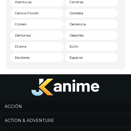
Aventuras
Carreras
Ciencia Ficción
Comedia
Crimen
Demencia
Demonios
Deportes
Drama
Ecchi
Escolares
Espacial
Familia
Fantasía
Harem
Historico
Infantil
Josei
Juegos
Kids
ACCIÓN
Magia
Mecha
ACTION & ADVENTURE
Militar
Misterio