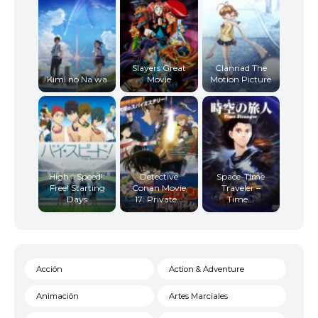
Slayers Great
Clannad The
Kimi no Na wa
Movie
Motion Picture
High☆Speed!:
Detective
Space-Time
Free! Starting
Conan Movie
Traveler –
Days
17: Private...
Time...
Acción
Action & Adventure
Animación
Artes Marciales