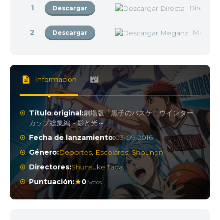
1
Directa
Descargar
2
Megan
Descargar
Información
Título original:
劇場版「黒子のバスケ」ウインター
カップ総集編～影と光～
Fecha de lanzamiento:
03-09-2016
Género:
Deportes
,
Escolares
,
Shounen
Directores:
Shunsuke Tada
Puntuación:
0
votos