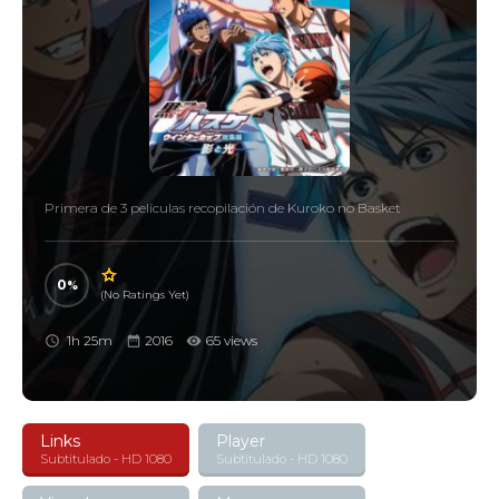
Primera de 3 películas recopilación de Kuroko no Basket
0
(No Ratings Yet)
1h 25m
2016
65 views
Links
Player
Subtitulado - HD 1080
Subtitulado - HD 1080