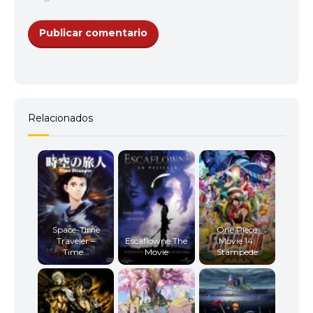
Relacionados
Space-Time
One Piece
Traveler –
Escaflowne The
Movie 14:
Time...
Movie
Stampede