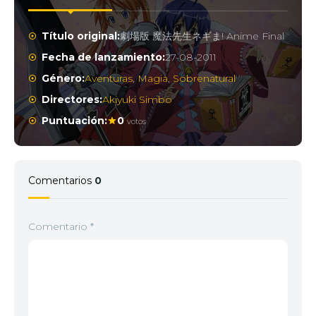
Título original:
劇場版 魔法先生ネギま! Anime Final
Fecha de lanzamiento:
27-08-2011
Género:
Aventuras
,
Magia
,
Sobrenatural
Directores:
Akiyuki Simbo
Puntuación:
0
votos
Comentarios
0
Comentario
*