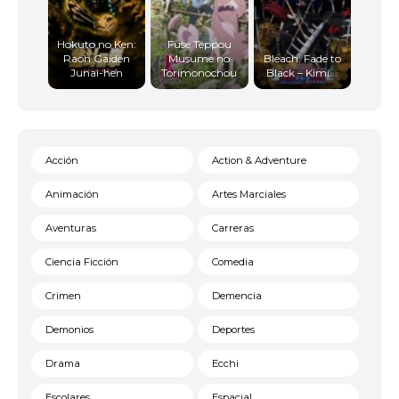
Hokuto no Ken:
Fuse Teppou
Raoh Gaiden
Musume no
Bleach: Fade to
Junai-hen
Torimonochou
Black – Kimi...
Acción
Action & Adventure
Animación
Artes Marciales
Aventuras
Carreras
Ciencia Ficción
Comedia
Crimen
Demencia
Demonios
Deportes
Drama
Ecchi
Escolares
Espacial