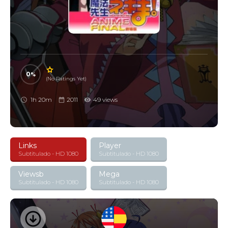
0
(No Ratings Yet)
1h 20m
2011
49 views
Links
Player
Subtitulado - HD 1080
Subtitulado - HD 1080
Viewsb
Mega
Subtitulado - HD 1080
Subtitulado - HD 1080