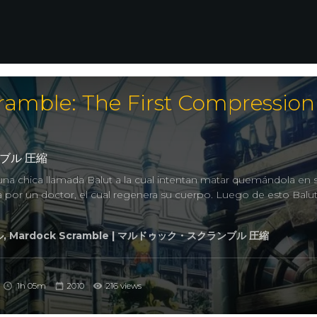
amble: The First Compression
ブル 圧縮
una chica llamada Balut a la cual intentan matar quemándola en 
da por un doctor, el cual regenera su cuerpo. Luego de esto Balu
Mardock Scramble | マルドゥック・スクランブル 圧縮
1h 05m
2010
216 views