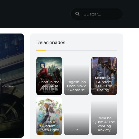
Relacionados
Mobile Suit
su
Ghost in the
Higashi no
Gundam
t busca
Shell Arise
Eden Movie
0083: The
–...
II: Paradise...
Fading...
Towa no
Turn A
Quon 4: The
Gundam I:
Roaring
Earth Light
Hal
Anxiety