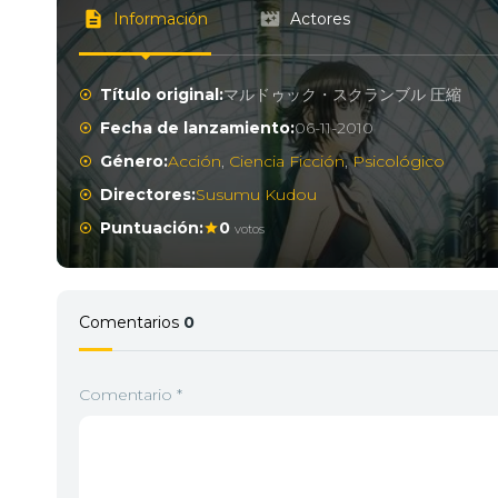
Información
Actores
Título original:
マルドゥック・スクランブル 圧縮
Fecha de lanzamiento:
06-11-2010
Género:
Acción
,
Ciencia Ficción
,
Psicológico
Directores:
Susumu Kudou
Puntuación:
0
votos
Comentarios
0
Comentario
*