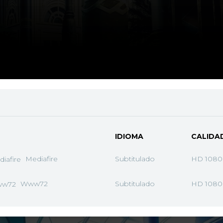
IDIOMA
CALIDA
Mediafire
Subtitulado
HD 1080
Www72
Subtitulado
HD 1080