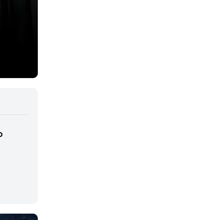
Deportes
Drama
Ecchi
Escolares
Espacial
Familia
Fantasía
D
Harem
Historico
Infantil
Josei