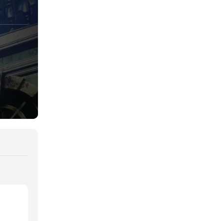
Juegos
Kids
Magia
Mecha
Militar
Misterio
Música
Parodia
Policía
Psicológico
Recuentos de la vida
Romance