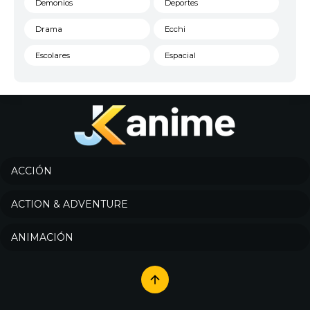
Demonios
Deportes
Drama
Ecchi
Escolares
Espacial
Familia
Fantasía
Harem
Historico
Infantil
Josei
Juegos
Kids
ACCIÓN
Magia
Mecha
ACTION & ADVENTURE
Militar
Misterio
ANIMACIÓN
Música
Parodia
Policía
Psicológico
Recuentos de la vida
Romance