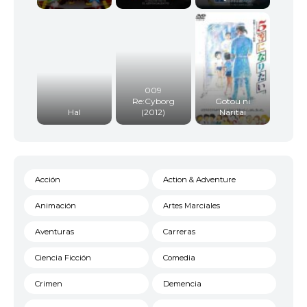
009
Re:Cyborg
Gotou ni
Hal
(2012)
Naritai
Acción
Action & Adventure
Animación
Artes Marciales
Aventuras
Carreras
Ciencia Ficción
Comedia
Crimen
Demencia