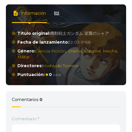
Información
Título original:
機動戦士ガンダム 逆襲のシャア
Fecha de lanzamiento:
12-03-1988
Género:
Ciencia Ficción
,
Drama
,
Espacial
,
Mecha
,
Militar
Directores:
Yoshiyuki Tomino
Puntuación:
0
votos
Comentarios
0
Comentario
*