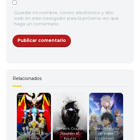
Guardar mi nombre, correo electrónico y sitio
web en este navegador para la próxima vez que
haga un comentario.
Relacionados
Berserk Ougon
Toaru Majutsu
Star Driver The
Jidaihen III:
no Index:
Movie
Kourin
Endymion...