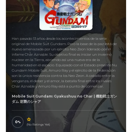
Han pasado 13 años desde los acontecimientos de la serie
original de Mobile Suit Gundam. Pero la base de la paz está de
nuevo amenazada por un ejército Neo Zeon liderado por el
infame Char Aznable. Su objetivo final es iniciar un invierno
nuclear en la Tierra, abriendo así una nueva era de la
humanidad en el espacio. Equipado con el Estado presente Nu
Gundam Mobile Suit, Amuro Ray y el ejército de la Federación
son la única resistencia contra los Neo Zeon. A caballo entre la
venganza, el deber y el amor, la batalla final entre los rivales
Char Aznable y Amuro Ray está a punto de comenzar.
Mobile Suit Gundam: Gyakushuu no Char | 機動戦士ガン
ダム 逆襲のシャア
0
(No Ratings Yet)