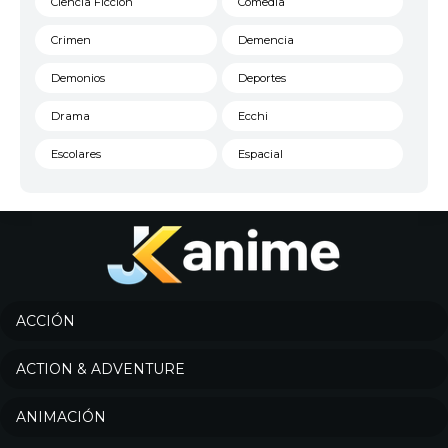
Ciencia Ficción
Comedia
Crimen
Demencia
Demonios
Deportes
Drama
Ecchi
Escolares
Espacial
Familia
Fantasía
Harem
Historico
Infantil
Josei
Juegos
Kids
ACCIÓN
Magia
Mecha
ACTION & ADVENTURE
Militar
Misterio
ANIMACIÓN
Música
Parodia