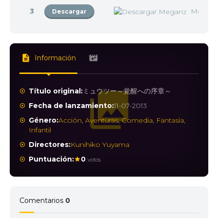
3
Megan
Descargar
Información
Título original:
ミュウツー～覚醒への序章～
Fecha de lanzamiento:
11-07-2013
Género:
Acción
,
Aventuras
,
Comedia
,
Fantasía
,
Infantil
Directores:
Kunihiko Yuyama
Puntuación:
0
votos
Comentarios
0