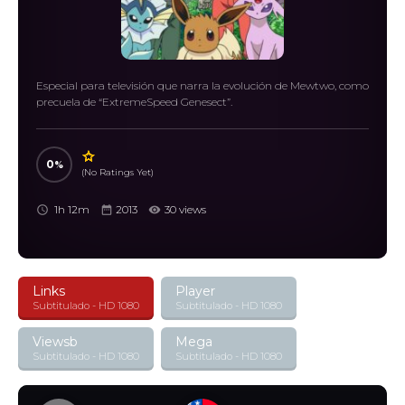
Especial para televisión que narra la evolución de Mewtwo, como
precuela de “ExtremeSpeed Genesect”.
0
(No Ratings Yet)
1h 12m
2013
30 views
Links
Player
Subtitulado - HD 1080
Subtitulado - HD 1080
Viewsb
Mega
Subtitulado - HD 1080
Subtitulado - HD 1080