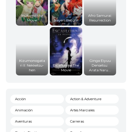
Inukami! the
Afro Samurai:
Movie
Slayers Return
Resurrection
Kizumonogata
Ginga Eiyuu
ri II: Nekketsu-
Escaflowne The
Densetsu:
hen
Movie
Arata Naru...
Acción
Action & Adventure
Animación
Artes Marciales
Aventuras
Carreras