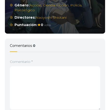
Género:
Acción
,
Ciencia Ficción
,
Policía
,
Psicológico
Directores:
Naoyoshi Shiotani
Puntuación:
0
votos
Comentarios
0
Comentario
*