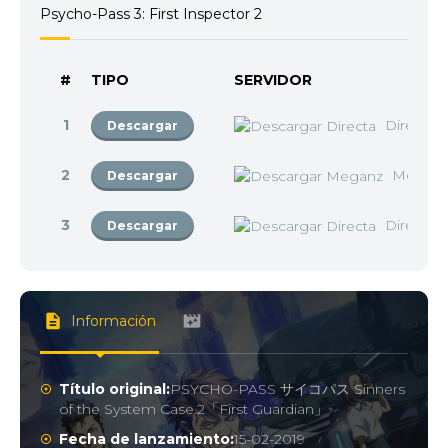
Psycho-Pass 3: First Inspector 2
#
TIPO
SERVIDOR
1
Directa
Descargar
2
Megan
Descargar
3
Directa
Descargar
Información
Título original:
PSYCHO-PASS サイコパス Sinners
of the System Case.2「First Guardian」
Fecha de lanzamiento:
15-02-2019