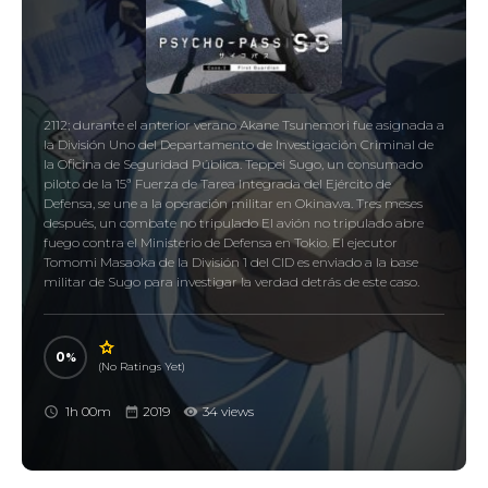
2112; durante el anterior verano Akane Tsunemori fue asignada a
la División Uno del Departamento de Investigación Criminal de
la Oficina de Seguridad Pública. Teppei Sugo, un consumado
piloto de la 15ª Fuerza de Tarea Integrada del Ejército de
Defensa, se une a la operación militar en Okinawa. Tres meses
después, un combate no tripulado El avión no tripulado abre
fuego contra el Ministerio de Defensa en Tokio. El ejecutor
Tomomi Masaoka de la División 1 del CID es enviado a la base
militar de Sugo para investigar la verdad detrás de este caso.
0
(No Ratings Yet)
1h 00m
2019
34 views