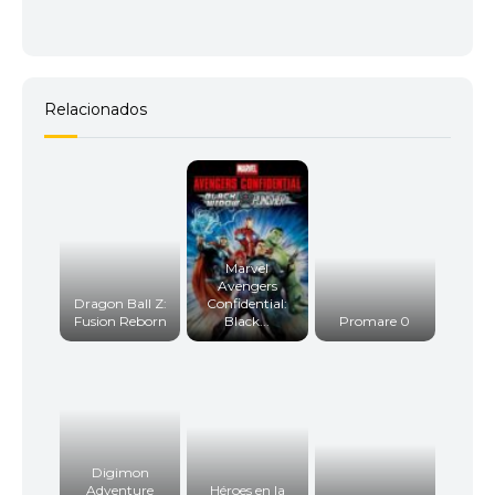
Relacionados
Marvel
Avengers
Dragon Ball Z:
Confidential:
Fusion Reborn
Black...
Promare 0
Digimon
Adventure
Héroes en la