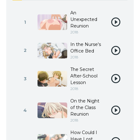
An
Unexpected
1
Reunion
2018
In the Nurse's
2
Office Bed
2018
The Secret
After-School
3
Lesson
2018
On the Night
of the Class
4
Reunion
2018
How Could I
Have Lost