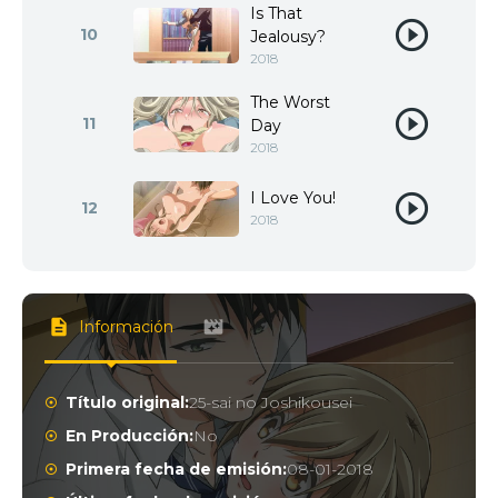
Is That
10
Jealousy?
2018
The Worst
11
Day
2018
I Love You!
12
2018
Información
Título original:
25-sai no Joshikousei
En Producción:
No
Primera fecha de emisión:
08-01-2018