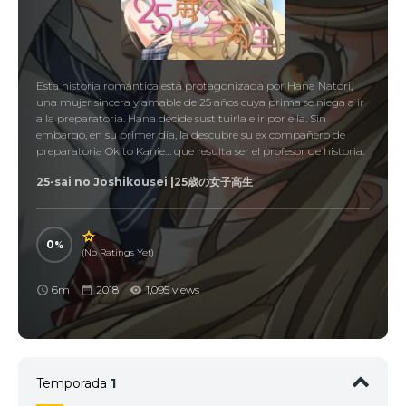
Esta historia romántica está protagonizada por Hana Natori,
una mujer sincera y amable de 25 años cuya prima se niega a ir
a la preparatoria. Hana decide sustituirla e ir por ella. Sin
embargo, en su primer día, la descubre su ex compañero de
preparatoria Okito Kanie… que resulta ser el profesor de historia.
25-sai no Joshikousei |25歳の女子高生
0
(No Ratings Yet)
6m
2018
1,095 views
Temporada
1