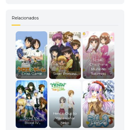
Relacionados
12-sai.:
Chicchana
Mune no
Cross Game
Sister Princess
Tokimeki
Hentai Ouji to
Strike the
Warawanai
Blood IV
Neko
Lamune