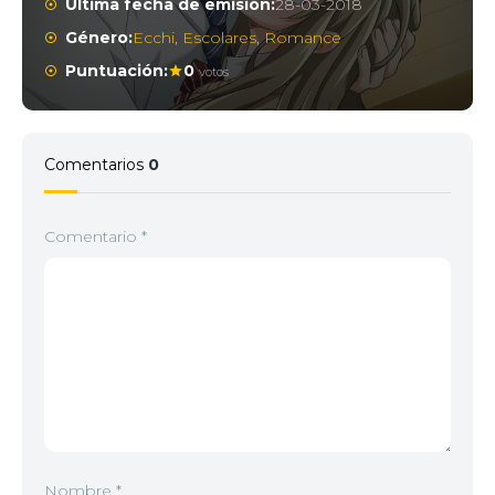
Última fecha de emisión:
28-03-2018
Género:
Ecchi
,
Escolares
,
Romance
Puntuación:
0
votos
Comentarios
0
Comentario
*
Nombre
*