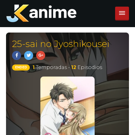
25-sai no Jyoshikousei
1
Temporadas -
12
Episodios
ENDED