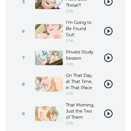
5
Those?!
2018
I'm Going to
Be Found
6
Out!
2018
Private Study
7
Session
2018
On That Day,
at That Time,
8
in That Place
2018
That Morning,
Just the Two
9
of Them
2018