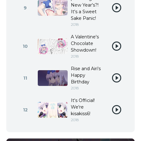
New Year's?!
9
It's a Sweet
Sake Panic!
2018
A Valentine's
Chocolate
10
Showdown!
2018
Rise and Airi's
Happy
11
Birthday
2018
It's Official!
We're
12
kisakiss6!
2018