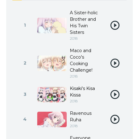
A Sister-holic
Brother and
1
His Twin
Sisters
2018
Maco and
Coco's
2
Cooking
Challenge!
2018
Kisaki's Kisa
3
Kissa
2018
Ravenous
4
Ruha
2018
Everyone