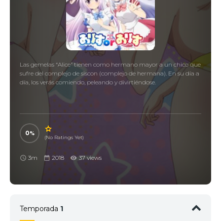
Las gemelas “Alice” tienen como hermano mayor a un chico que
sufre del complejo de siscon (complejo de hermana). En su día a
día, los verás comiendo, peleando y divirtiéndose.
0
(No Ratings Yet)
3m
2018
37 views
Temporada
1