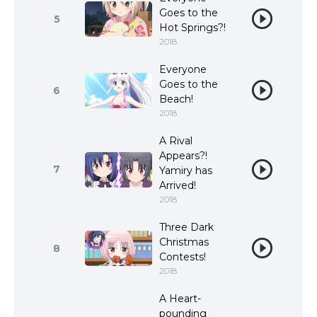
Goes to the
5
Hot Springs?!
2018
Everyone
Goes to the
6
Beach!
2018
A Rival
Appears?!
7
Yamiry has
Arrived!
2018
Three Dark
Christmas
8
Contests!
2018
A Heart-
pounding