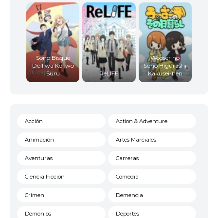
Sono Bisque
Wooser no
Doll wa Koi wo
Sono Higurashi
Suru
ReLIFE
Kakusei-hen
Acción
Action & Adventure
Animación
Artes Marciales
Aventuras
Carreras
Ciencia Ficción
Comedia
Crimen
Demencia
Demonios
Deportes