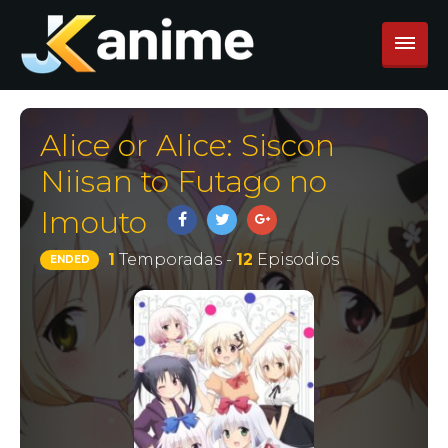
Alice or Alice: Siscon
Niisan to Futago no
Imouto
1
Temporadas -
12
Episodios
ENDED