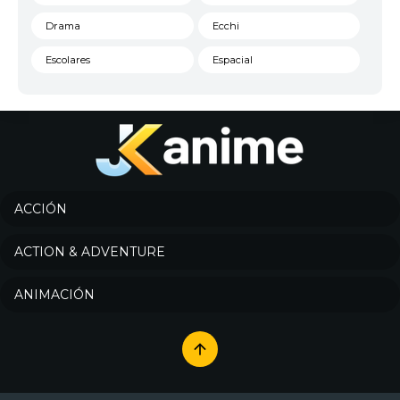
Drama
Ecchi
Escolares
Espacial
Familia
Fantasía
Harem
Historico
Infantil
Josei
Juegos
Kids
ACCIÓN
Magia
Mecha
ACTION & ADVENTURE
Militar
Misterio
ANIMACIÓN
Música
Parodia
Policía
Psicológico
Recuentos de la vida
Romance
Samurai
Sci-Fi & Fantasy