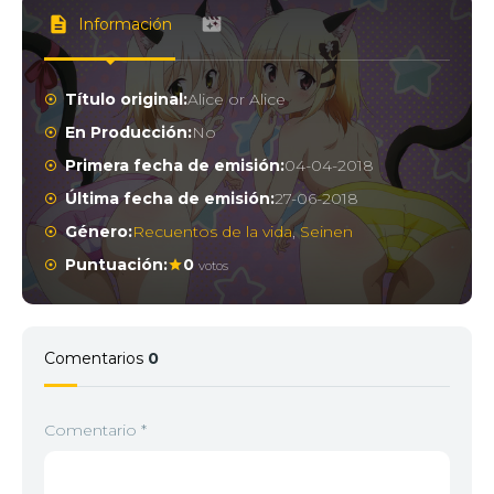
Información
Título original:
Alice or Alice
En Producción:
No
Primera fecha de emisión:
04-04-2018
Última fecha de emisión:
27-06-2018
Género:
Recuentos de la vida
,
Seinen
Puntuación:
0
votos
Comentarios
0
Comentario
*