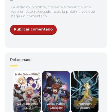
Guardar mi nombre, correo electrónico y sitio
web en este navegador para la próxima vez que
haga un comentario.
Relacionados
Gochuumon
wa Usagi Desu
Zettai Karen
Pumpkin
ka? 2
Children
Scissors