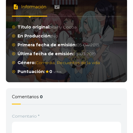
Información
Título original:
Rainy Cocoa
En Producción:
No
Primera fecha de emisión:
05-04-2015
Última fecha de emisión:
18-03-2019
Género:
Comedia
,
Recuentos de la vida
Puntuación:
0
votos
Comentarios
0
Comentario
*