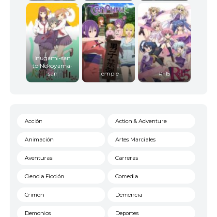
Inugami-san
to Nekoyama-
san
Temple
R-15
Acción
Action & Adventure
Animación
Artes Marciales
Aventuras
Carreras
Ciencia Ficción
Comedia
Crimen
Demencia
Demonios
Deportes