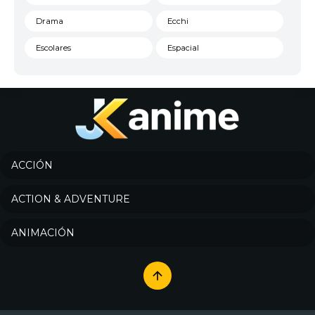
Drama
Ecchi
Escolares
Espacial
Familia
Fantasía
Harem
Historico
Infantil
Josei
Juegos
Kids
ACCIÓN
Magia
Mecha
ACTION & ADVENTURE
Militar
Misterio
ANIMACIÓN
Música
Parodia
Policía
Psicológico
Recuentos de la vida
Romance