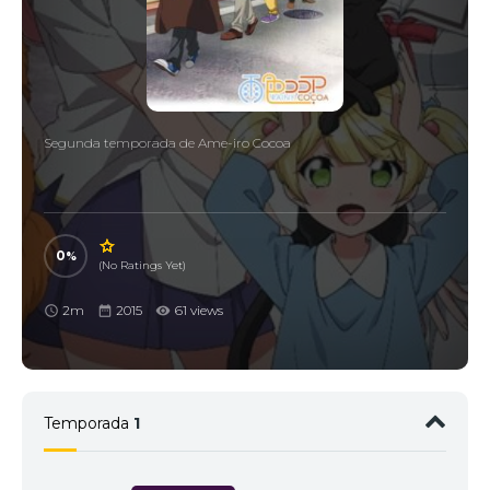
Segunda temporada de Ame-iro Cocoa
0
(No Ratings Yet)
2m
2015
61 views
Temporada
1