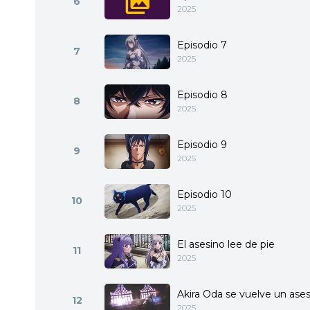
6
2025
Episodio 7
7
2025
Episodio 8
8
2025
Episodio 9
9
2025
Episodio 10
10
2025
El asesino lee de pie
11
2025
Akira Oda se vuelve un ase
12
2025