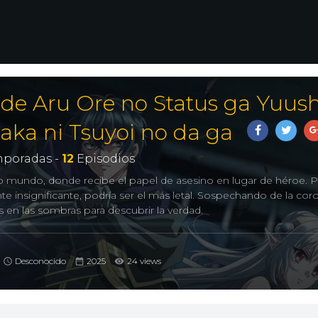
de Aru Ore no Status ga Yuus
raka ni Tsuyoi no da ga
poradas -
12
Episodios
o mundo, donde recibe el papel de asesino en lugar de héroe. 
 insignificante, podría ser el más letal. Sospechando de la cor
es en las sombras para descubrir la verdad.
Desconocido
2025
24 views