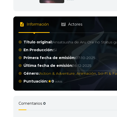
Información
Actores
Título original:
Ansatsusha de Aru Ore no Status ga
En Producción:
Sí
Primera fecha de emisión:
07-10-2025
Última fecha de emisión:
16-12-2025
Género:
Action & Adventure
,
Animación
,
Sci-Fi & F
Puntuación:
0
votos
Comentarios
0