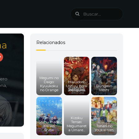
ha
Relacionados
Megumi no
Pero
Daigo:
Hikuidori:
ona,
Kyuukoku
Ushuu Boro
Dungeon
no Orange
Tobi-gumi
Meshi
Kimi ga
Kizoku
Shinu made
Tensei:
Koi wo
Megumaret
Tonari no
Shitai
a Umare...
Youkai-san