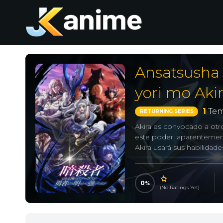
Ansatsusha 
yori mo Aki
1
Tem
RETURNING SERIES
Akira es convocado a otr
este poder, aparentemente
Akira usará sus habilidad
0
(No Ratings Yet)