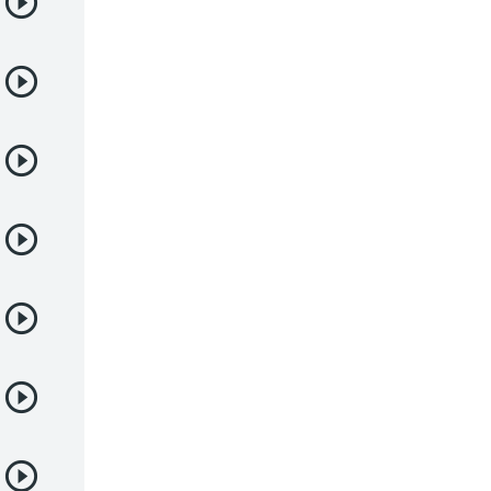
Deportes
Drama
Ecchi
Escolares
Espacial
Familia
Fantasía
Harem
Historico
Infantil
Josei