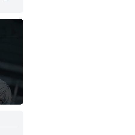
Juegos
Kids
Magia
Mecha
Militar
Misterio
Música
Parodia
Policía
Psicológico
Recuentos de la vida
Romance