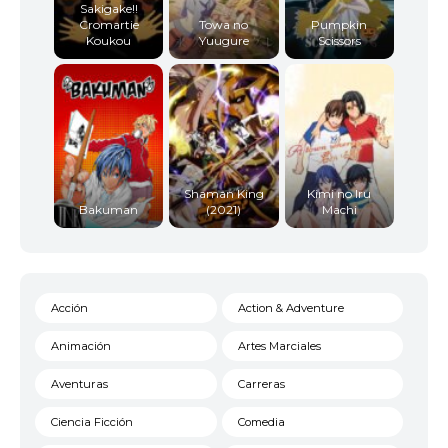
Sakigake!!
Cromartie
Towa no
Pumpkin
Koukou
Yuugure
Scissors
Shaman King
Kimi no Iru
Bakuman
(2021)
Machi
Acción
Action & Adventure
Animación
Artes Marciales
Aventuras
Carreras
Ciencia Ficción
Comedia