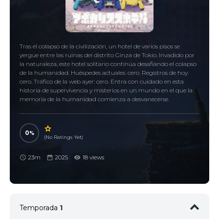
Tras el colapso de la civilización, un hotel de varios pisos se
yergue entre las ruinas del distrito Ginza de Tokio. Invadido por
la naturaleza, este hotel solitario continúa desafiando el colapso
de la humanidad. Huéspedes actuales: cero. Registros de hoy:
cero. Tráfico de la web ayer: cero. Entra con cuidado en esta
historia de supervivencia y misterios en un mundo en el que la
memoria de la humanidad comienza a desvanecerse.
0
(No Ratings Yet)
23m
2025
18 views
Temporada
1