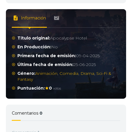
Información
Título original:
Apocalypse Hotel
En Producción:
No
Primera fecha de emisión:
09-04-2025
Última fecha de emisión:
25-06-2025
Género:
Animación
,
Comedia
,
Drama
,
Sci-Fi &
Fantasy
Puntuación:
0
votos
Comentarios
0