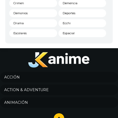
Crimen
Demencia
Demonios
Deportes
Drama
Ecchi
Escolares
Espacial
Familia
Fantasía
Harem
Historico
Infantil
Josei
Juegos
Kids
ACCIÓN
Magia
Mecha
ACTION & ADVENTURE
Militar
Misterio
ANIMACIÓN
Música
Parodia
Policía
Psicológico