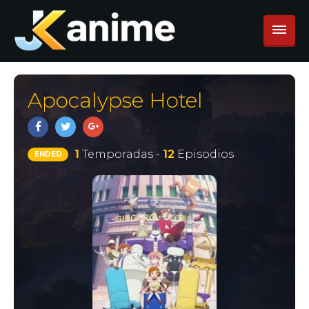
Apocalypse Hotel
1
Temporadas -
12
Episodios
ENDED