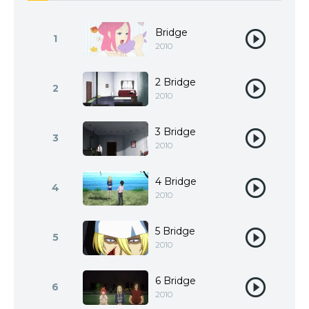
Bridge
1
2010
2 Bridge
2
2010
3 Bridge
3
2010
4 Bridge
4
2010
5 Bridge
5
2010
6 Bridge
6
2010