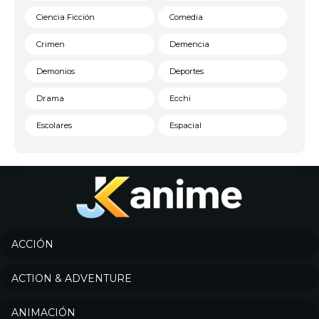
Ciencia Ficción
Comedia
Crimen
Demencia
Demonios
Deportes
Drama
Ecchi
Escolares
Espacial
Familia
Fantasía
Harem
Historico
Infantil
Josei
Juegos
Kids
ACCIÓN
Magia
Mecha
ACTION & ADVENTURE
Militar
Misterio
ANIMACIÓN
Música
Parodia