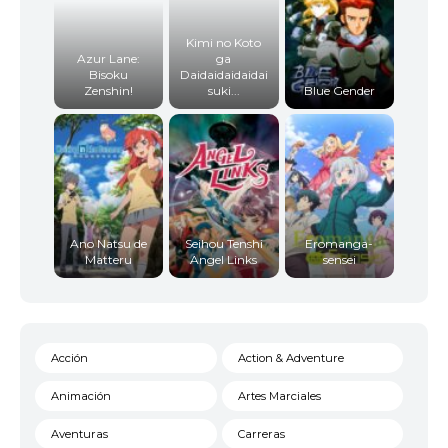
Kimi no Koto
Azur Lane:
ga
Bisoku
Daidaidaidaidai
Zenshin!
suki...
Blue Gender
Ano Natsu de
Seihou Tenshi
Eromanga-
Matteru
Angel Links
sensei
Acción
Action & Adventure
Animación
Artes Marciales
Aventuras
Carreras