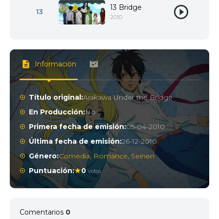
13 Bridge
13
2010
Información
Título original:
Arakawa Under the Bridge
En Producción:
No
Primera fecha de emisión:
05-04-2010
Última fecha de emisión:
26-12-2010
Género:
Comedia
,
Romance
,
Seinen
Puntuación:
0
votos
Comentarios
0