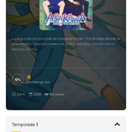
La segunda temporada de Arakawa Under The Bridge, donde se
presentaran nuevos problemas ante la extraña relación entre
Recluta y Nino.
0
(No Ratings Yet)
24m
2010
80 views
Temporada
1