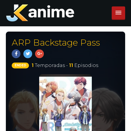
ARP Backstage Pass
1
Temporadas -
11
Episodios
ENDED