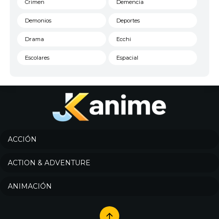
Crimen
Demencia
Demonios
Deportes
Drama
Ecchi
Escolares
Espacial
Familia
Fantasía
Harem
Historico
Infantil
Josei
Juegos
Kids
ACCIÓN
Magia
Mecha
ACTION & ADVENTURE
Militar
Misterio
ANIMACIÓN
Música
Parodia
Policía
Psicológico