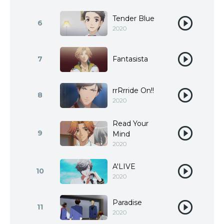
Tender Blue
6
2020
7
Fantasista
rrRrride On!!
8
2020
Read Your
9
Mind
2020
A'LIVE
10
2020
Paradise
11
2020