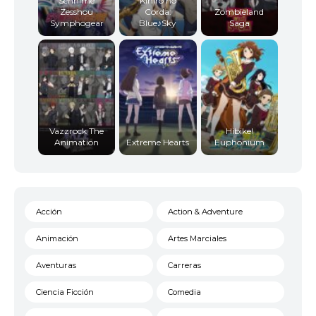
Senhime
Kiniro no
Zesshou
Corda:
Zombieland
Symphogear
Blue♪Sky
Saga
Vazzrock The
Hibike!
Animation
Extreme Hearts
Euphonium
Acción
Action & Adventure
Animación
Artes Marciales
Aventuras
Carreras
Ciencia Ficción
Comedia