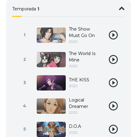
Temporada
1
The Show
1
Must Go On
2020
The World Is
2
Mine
2020
THE KISS
3
2020
Logical
4
Dreamer
2020
D.O.A
5
2020