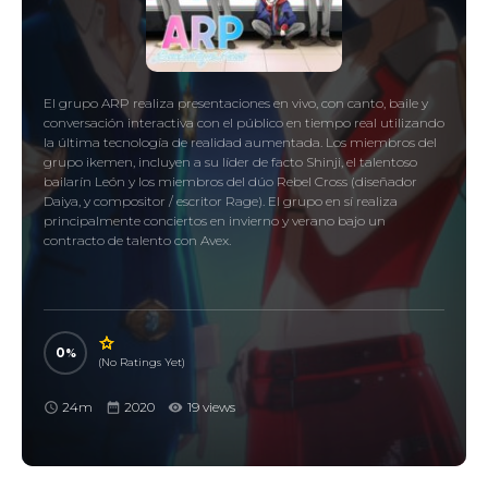
El grupo ARP realiza presentaciones en vivo, con canto, baile y
conversación interactiva con el público en tiempo real utilizando
la última tecnología de realidad aumentada. Los miembros del
grupo ikemen, incluyen a su líder de facto Shinji, el talentoso
bailarín León y los miembros del dúo Rebel Cross (diseñador
Daiya, y compositor / escritor Rage). El grupo en sí realiza
principalmente conciertos en invierno y verano bajo un
contracto de talento con Avex.
0
(No Ratings Yet)
24m
2020
19 views