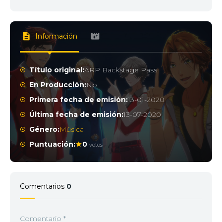
Información
Título original:
ARP Backstage Pass
En Producción:
No
Primera fecha de emisión:
13-01-2020
Última fecha de emisión:
13-07-2020
Género:
Música
Puntuación:
0
votos
Comentarios
0
Comentario
*