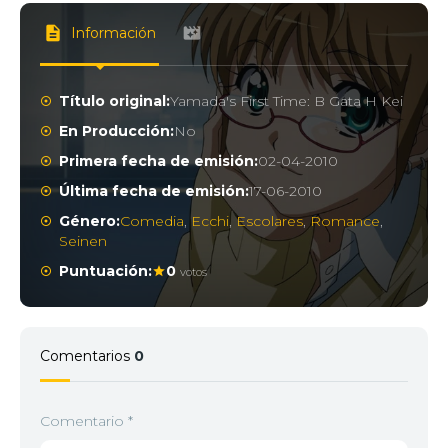
Información
Título original:
Yamada's First Time: B Gata H Kei
En Producción:
No
Primera fecha de emisión:
02-04-2010
Última fecha de emisión:
17-06-2010
Género:
Comedia
,
Ecchi
,
Escolares
,
Romance
,
Seinen
Puntuación:
0
votos
Comentarios
0
Comentario
*