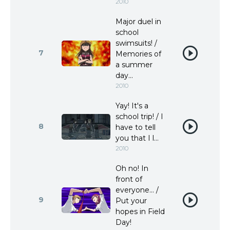
2010
Major duel in
school
swimsuits! /
7
Memories of
a summer
day...
2010
Yay! It's a
school trip! / I
8
have to tell
you that I l...
2010
Oh no! In
front of
everyone... /
9
Put your
hopes in Field
Day!