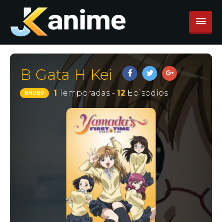
B Gata H Kei
1
Temporadas -
12
Episodios
ENDED