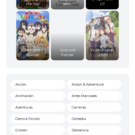
the Top
desu.
GT
Kemono
Girls und
Fruits Basket
Friends
Panzer
(2019)
Acción
Action & Adventure
Animación
Artes Marciales
Aventuras
Carreras
Ciencia Ficción
Comedia
Crimen
Demencia