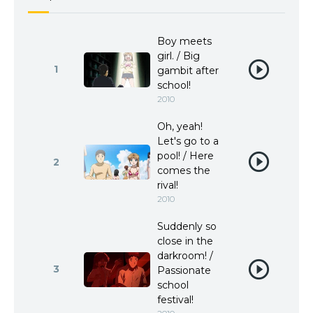
Boy meets
girl. / Big
1
gambit after
school!
2010
Oh, yeah!
Let's go to a
pool! / Here
2
comes the
rival!
2010
Suddenly so
close in the
darkroom! /
3
Passionate
school
festival!