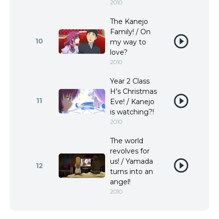
2010
The Kanejo
Family! / On
10
my way to
love?
2010
Year 2 Class
H's Christmas
11
Eve! / Kanejo
is watching?!
2010
The world
revolves for
us! / Yamada
12
turns into an
angel!
2010