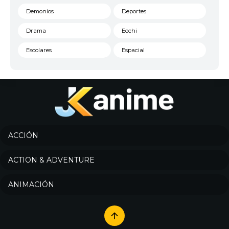
Demonios
Deportes
Drama
Ecchi
Escolares
Espacial
Familia
Fantasía
Harem
Historico
Infantil
Josei
Juegos
Kids
ACCIÓN
Magia
Mecha
ACTION & ADVENTURE
Militar
Misterio
ANIMACIÓN
Música
Parodia
Policía
Psicológico
Recuentos de la vida
Romance