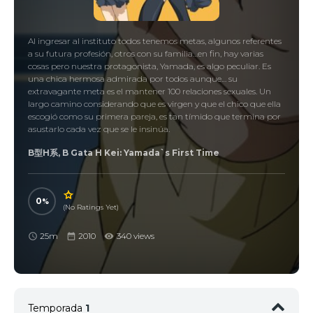
Al ingresar al instituto todos tenemos metas, algunos referentes
a su futura profesión, otros con su familia…en fin, hay varias
cosas pero nuestra protagonista, Yamada, es algo peculiar. Es
una chica hermosa admirada por todos aunque… su
extravagante meta es el mantener 100 relaciones sexuales. Un
largo camino considerando que es virgen y que el chico que ella
escogió como su primera pareja, es tan tímido que termina por
asustarlo cada vez que se le insinúa.
B型H系, B Gata H Kei: Yamada`s First Time
0
(No Ratings Yet)
25m
2010
340 views
Temporada
1