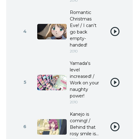
2010
Romantic
Christmas
Eve! / I can't
4
go back
empty-
handed!
2010
Yamada's
level
increased! /
5
Work on your
naughty
power!
2010
Kanejo is
coming! /
6
Behind that
rosy smile is...