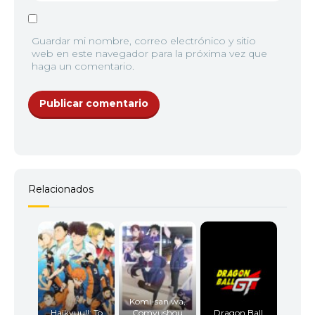
Guardar mi nombre, correo electrónico y sitio
web en este navegador para la próxima vez que
haga un comentario.
Relacionados
Komi-san wa,
Haikyuu!!: To
Comyushou
Dragon Ball