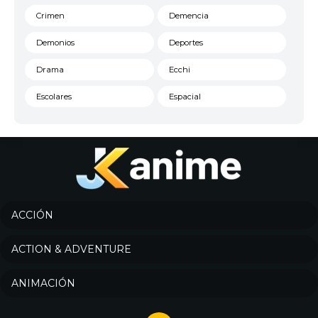
Crimen
Demencia
Demonios
Deportes
Drama
Ecchi
Escolares
Espacial
Familia
Fantasía
Harem
Historico
Infantil
Josei
Juegos
Kids
ACCIÓN
Magia
Mecha
ACTION & ADVENTURE
Militar
Misterio
ANIMACIÓN
Música
Parodia
Policía
Psicológico