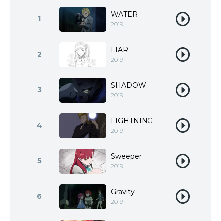
WATER
1
2019
LIAR
2
2019
SHADOW
3
2019
LIGHTNING
4
2019
Sweeper
5
2019
Gravity
6
2019