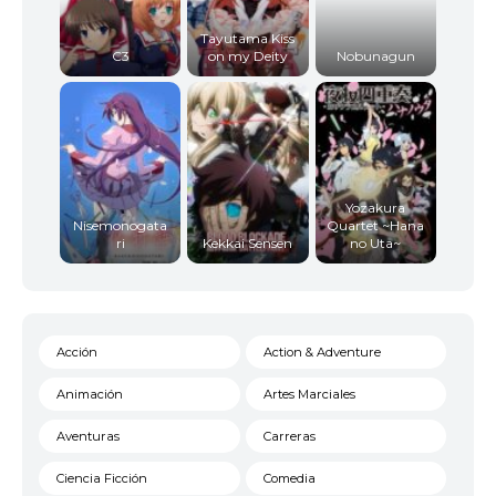
Tayutama Kiss
C3
on my Deity
Nobunagun
Yozakura
Nisemonogata
Quartet ~Hana
ri
Kekkai Sensen
no Uta~
Acción
Action & Adventure
Animación
Artes Marciales
Aventuras
Carreras
Ciencia Ficción
Comedia