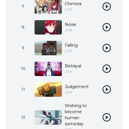
Chimera
7
2019
Noise
8
2019
Falling
9
2019
Betrayal
10
2019
Judgement
11
2019
Wishing to
become
12
human
someday