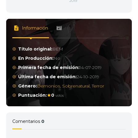
2019
Información
Título original:
BEM
En Producción:
No
Primera fecha de emisión:
14-07-2019
Última fecha de emisión:
24-10-2019
Género:
Demonios
,
Sobrenatural
,
Terror
Puntuación:
0
votos
Comentarios
0