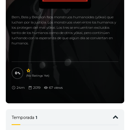
Bem, Bela y Belo son feos monstruos humanoides (yōkai) que
luchan por la justicia. Los monstruos viven entre los humanos y
los protegen del mal yōkai. Los tres se encuentran excluidos
tanto de los humanos como de otros yōkai, pero continúan
luchando con la esperanza de que algún día se conviertan en
humanos.
0
(No Ratings Yet)
24m
2019
67 views
Temporada
1