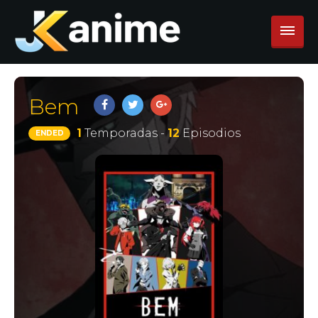
Bem
1
Temporadas -
12
Episodios
ENDED