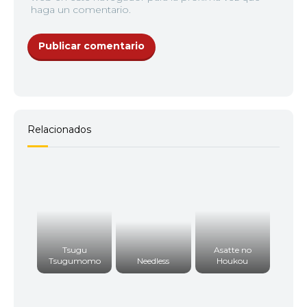
haga un comentario.
Relacionados
Tsugu
Asatte no
Tsugumomo
Needless
Houkou