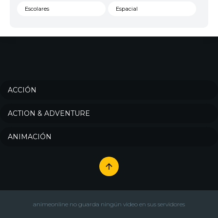
Escolares
Espacial
Familia
Fantasía
Harem
Historico
Infantil
Josei
Juegos
Kids
ACCIÓN
Magia
Mecha
ACTION & ADVENTURE
Militar
Misterio
ANIMACIÓN
Música
Parodia
Policía
Psicológico
Recuentos de la vida
Romance
Samurai
Sci-Fi & Fantasy
animeonline no guarda ningún video en sus servidores
Seinen
Shoujo