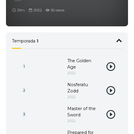
25m
2022
55 views
Temporada
1
The Golden
1
Age
2022
Nosferatu
2
Zodd
2022
Master of the
3
Sword
2022
Prepared for