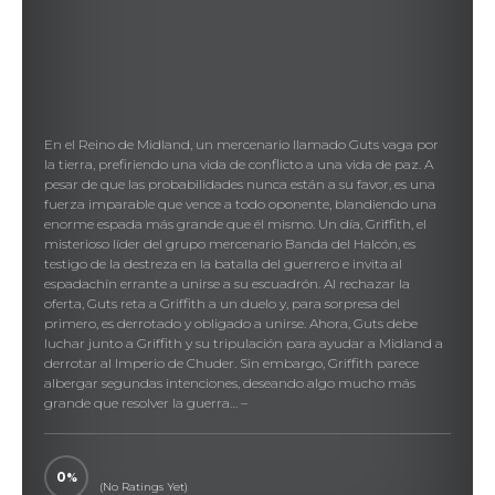
En el Reino de Midland, un mercenario llamado Guts vaga por
la tierra, prefiriendo una vida de conflicto a una vida de paz. A
pesar de que las probabilidades nunca están a su favor, es una
fuerza imparable que vence a todo oponente, blandiendo una
enorme espada más grande que él mismo. Un día, Griffith, el
misterioso líder del grupo mercenario Banda del Halcón, es
testigo de la destreza en la batalla del guerrero e invita al
espadachín errante a unirse a su escuadrón. Al rechazar la
oferta, Guts reta a Griffith a un duelo y, para sorpresa del
primero, es derrotado y obligado a unirse. Ahora, Guts debe
luchar junto a Griffith y su tripulación para ayudar a Midland a
derrotar al Imperio de Chuder. Sin embargo, Griffith parece
albergar segundas intenciones, deseando algo mucho más
grande que resolver la guerra… –
0
(No Ratings Yet)