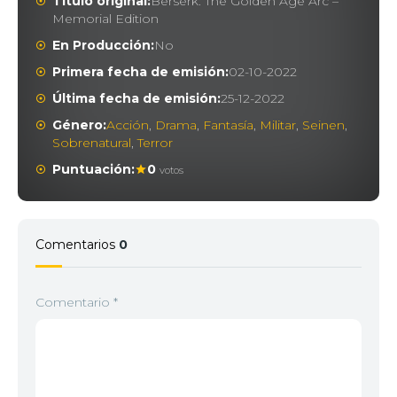
Título original:
Berserk: The Golden Age Arc –
Memorial Edition
En Producción:
No
Primera fecha de emisión:
02-10-2022
Última fecha de emisión:
25-12-2022
Género:
Acción
,
Drama
,
Fantasía
,
Militar
,
Seinen
,
Sobrenatural
,
Terror
Puntuación:
0
votos
Comentarios
0
Comentario
*