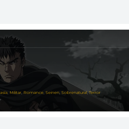
asía
,
Militar
,
Romance
,
Seinen
,
Sobrenatural
,
Terror