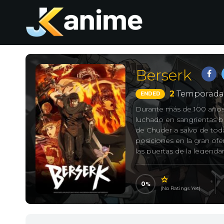
Berserk
2
Temporada
ENDED
Durante más de 100 años, 
luchado en sangrientas ba
de Chuder a salvo de tod
posiciones en la gran ofen
las puertas de la legendar
Boscongn.
0
(No Ratings Yet)