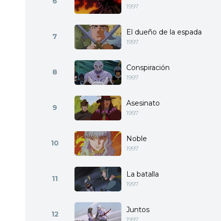
6
1997
El dueño de la espada
7
1997
Conspiración
8
1997
Asesinato
9
1997
Noble
10
1997
La batalla
11
1997
Juntos
12
1997