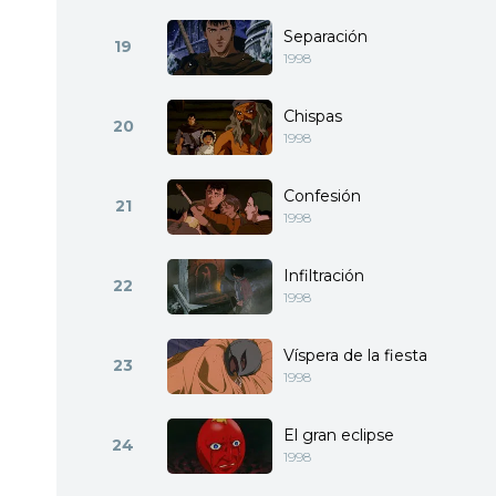
Separación
19
1998
Chispas
20
1998
Confesión
21
1998
Infiltración
22
1998
Víspera de la fiesta
23
1998
El gran eclipse
24
1998