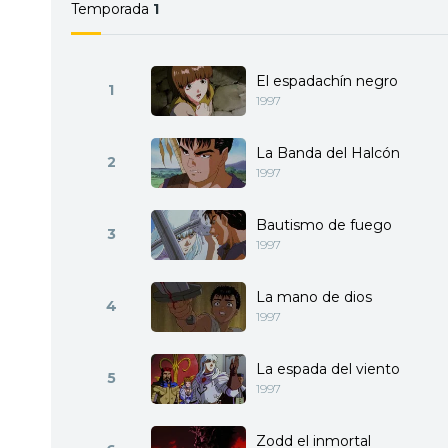
Temporada
1
El espadachín negro
1
1997
La Banda del Halcón
2
1997
Bautismo de fuego
3
1997
La mano de dios
4
1997
La espada del viento
5
1997
Zodd el inmortal