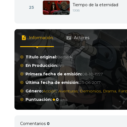
Tiempo de la eternidad
25
1998
Información
Actores
Título original:
Berserk
En Producción:
No
Primera fecha de emisión:
08-10-1997
Última fecha de emisión:
23-06-2017
Género:
Acción
,
Aventuras
,
Demonios
,
Drama
,
Fant
Puntuación:
0
votos
Comentarios
0