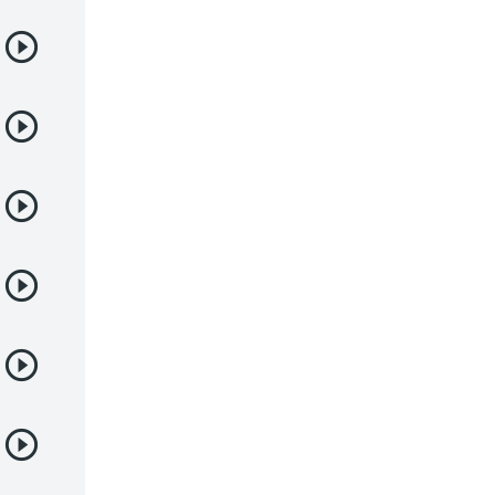
Samurai
Sci-Fi & Fantasy
Seinen
Shoujo
Shounen
Sobrenatural
Superpoderes
Suspense
Suspenso
Terror
Uncategorized
Vampiros