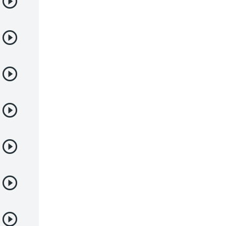
Deportes
Drama
Ecchi
Escolares
Espacial
Familia
Fantasía
Harem
Historico
Infantil
Josei