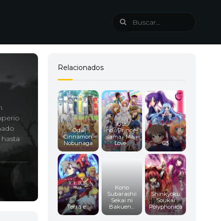
Relacionados
n
mperio
Uta
mado
Oda
no☆Prince-
Cinnamon
sama♪ Maji
r hasta
Nobunaga
Love...
C3
Kono
Subarashii
Shinkyoku
Sekai ni
Soukai
Terra e…
Bakuen...
Polyphonica