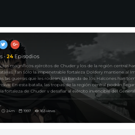
s -
24
Episodios
los magníficos ejércitos de Chuder y los de la región central ha
tallas. Tan sólo la impenetrable fortaleza Doldery mantiene al I
as las guerras que les rodean. La banda de los Halcones han to
siva. En esta batalla, las tropas de la región central podrán llega
ia fortaleza de Chuder y desafiar al ejército invencible del General
24m
1997
163 views