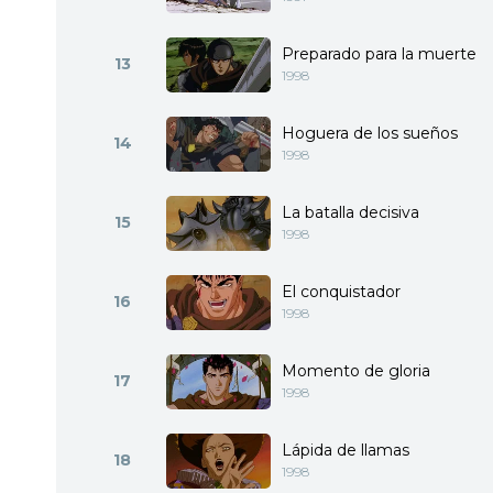
Preparado para la muerte
13
1998
Hoguera de los sueños
14
1998
La batalla decisiva
15
1998
El conquistador
16
1998
Momento de gloria
17
1998
Lápida de llamas
18
1998