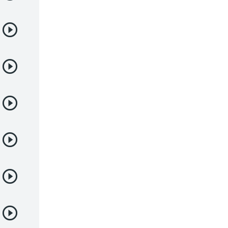
Juegos
Kids
Magia
Mecha
Militar
Misterio
Música
Parodia
Policía
Psicológico
Recuentos de la vida
Romance