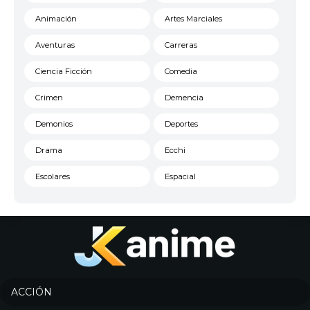
24
<img src="https://jkanime.ink/wp-content/theme
Animación
Artes Marciales
Aventuras
Carreras
25
<img src="https://jkanime.ink/wp-content/themes
Ciencia Ficción
Comedia
Crimen
Demencia
26
<img src="https://jkanime.ink/wp-content/themes
Demonios
Deportes
Drama
Ecchi
27
<img src="https://jkanime.ink/wp-content/themes
Escolares
Espacial
Familia
Fantasía
28
<img src="https://jkanime.ink/wp-content/theme
Harem
Historico
Infantil
Josei
29
<img src="https://jkanime.ink/wp-content/themes
Juegos
Kids
ACCIÓN
Magia
Mecha