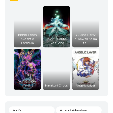
18
<img src="https://jkanime.ink/wp-content/themes
19
<img src="https://jkanime.ink/wp-content/themes
Kishin Taisen
Yuusha Party
Gigantic
Vivy: Fluorite
ni Kawaii Ko ga
Formula
Eye’s Song
Ita...
20
<img src="https://jkanime.ink/wp-content/theme
21
<img src="https://jkanime.ink/wp-content/themes
22
<img src="https://jkanime.ink/wp-content/themes
Yu☆Gi☆Oh!
VRAINS
Karakuri Circus
Angelic Layer
23
<img src="https://jkanime.ink/wp-content/themes
Acción
Action & Adventure