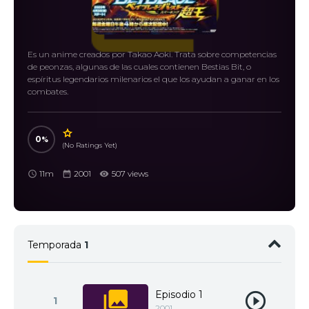
Es un anime creados por Takao Aoki. Trata sobre competencias
de peonzas, algunas de las cuales contienen Bestias Bit, o
espíritus legendarios milenarios el que los ayudan a ganar en los
combates.
0
(No Ratings Yet)
11m
2001
507 views
Temporada
1
Episodio 1
1
2001