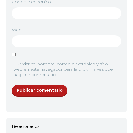
Correo electrónico
*
12
<img src="https://jkanime.ink/wp-content/themes
Web
13
<img src="https://jkanime.ink/wp-content/themes
14
<img src="https://jkanime.ink/wp-content/themes
Guardar mi nombre, correo electrónico y sitio
web en este navegador para la próxima vez que
haga un comentario.
15
<img src="https://jkanime.ink/wp-content/themes
16
<img src="https://jkanime.ink/wp-content/themes
17
<img src="https://jkanime.ink/wp-content/themes
Relacionados