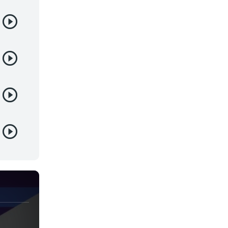
Samurai
Sci-Fi & Fantasy
Seinen
Shoujo
Shounen
Sobrenatural
Superpoderes
Suspense
Suspenso
Terror
Uncategorized
Vampiros