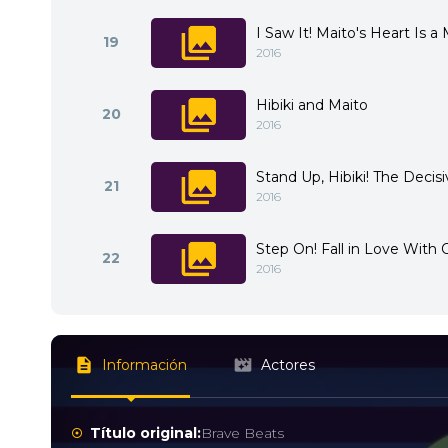
I Saw It! Maito's Heart Is a
19
2016
Hibiki and Maito
20
2016
Stand Up, Hibiki! The Decis
21
2016
Step On! Fall in Love With 
22
2016
Información
Actores
Título original:
Brave Beats