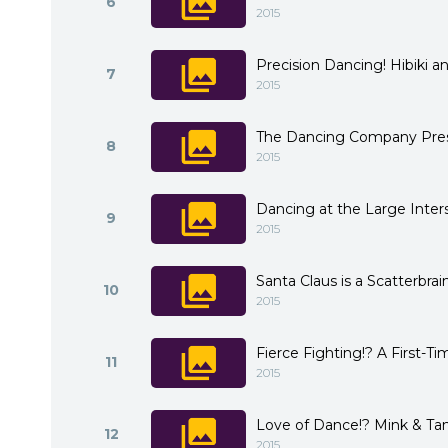
6
2015
Precision Dancing! Hibiki a
7
2015
The Dancing Company Presi
8
2015
Dancing at the Large Interse
9
2015
Santa Claus is a Scatterbrai
10
2015
Fierce Fighting!? A First-T
11
2015
Love of Dance!? Mink & Tan
12
2015