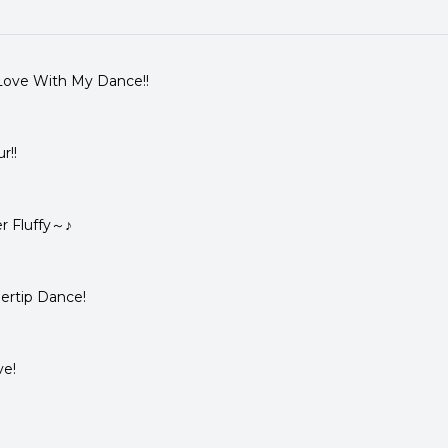
 Love With My Dance!!
r!!
r Fluffy～♪
ertip Dance!
ve!