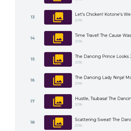
Let's Chicken! Kotone's We
13
2016
Time Travel! The Cause Was
14
2016
The Dancing Prince Looks J
15
2016
The Dancing Lady Ninja! M
16
2016
Hustle, Tsubasa! The Dancin
17
2016
Scattering Sweat! The Danc
18
2016