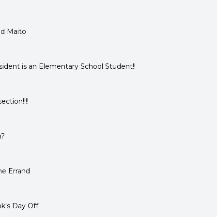
nd Maito
dent is an Elementary School Student!!
ction!!!!
n?
ime Errand
k's Day Off