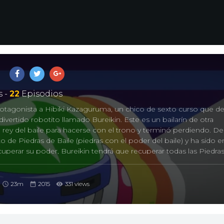
 -
22
Episodios
rotagonista a Hibiki Kazaguruma, un chico de sexto curso que de
ivertido robotito llamado Bureikin. Este es un bailarín de otra
 rey del baile para hacerse con el trono y terminó perdiendo. D
o de Piedras de Baile (piedras con el poder del baile) y ha sido e
erar su poder, Bureikin tendrá que recuperar todas las Piedra
por la Tierra, y por si fuera poco, habrá que hacerlo rápido porqu
 mundo humano. Para cumplir con este cometido, el robot se fusi
rá en un héroe del baile.
23m
2015
331 views