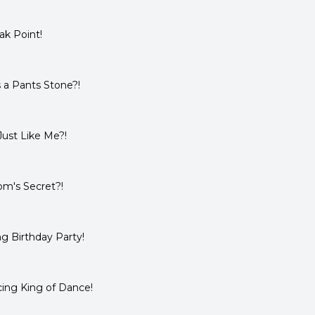
ak Point!
 a Pants Stone?!
ust Like Me?!
om's Secret?!
g Birthday Party!
ing King of Dance!