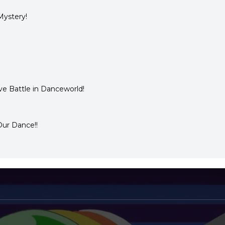
 Mystery!
ive Battle in Danceworld!
Our Dance!!