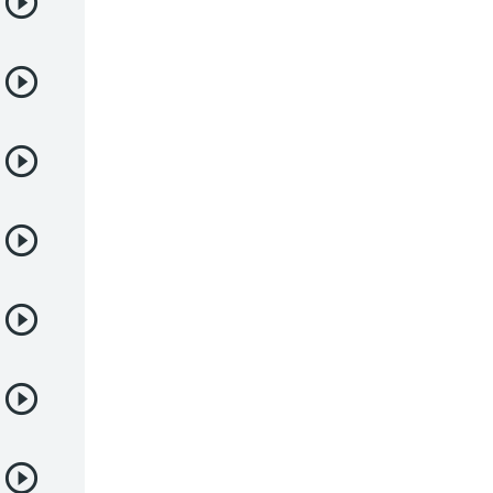
Deportes
Drama
Ecchi
Escolares
Espacial
Familia
Fantasía
Harem
Historico
Infantil
Josei