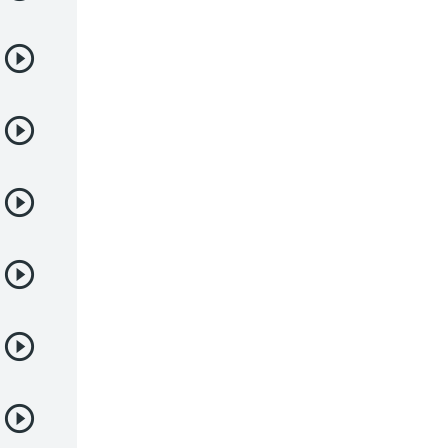
Juegos
Kids
Magia
Mecha
Militar
Misterio
Música
Parodia
Policía
Psicológico
Recuentos de la vida
Romance