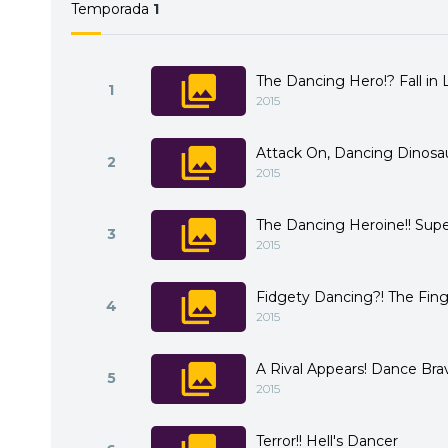
Temporada
1
The Dancing Hero!? Fall in
1
2015
Attack On, Dancing Dinosau
2
2015
The Dancing Heroine!! Supe
3
2015
Fidgety Dancing?! The Fing
4
2015
A Rival Appears! Dance Bra
5
2015
Terror!! Hell's Dancer