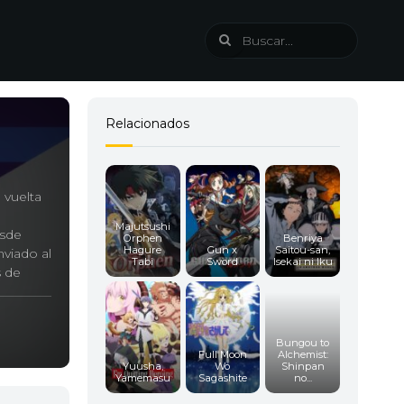
Relacionados
 vuelta
Majutsushi
esde
Orphen
Benriya
Hagure
Gun x
Saitou-san,
nviado al
Tabi
Sword
Isekai ni Iku
s de
e estas
onará
Bungou to
Full Moon
Alchemist:
Yuusha,
Wo
Shinpan
Yamemasu
Sagashite
no...