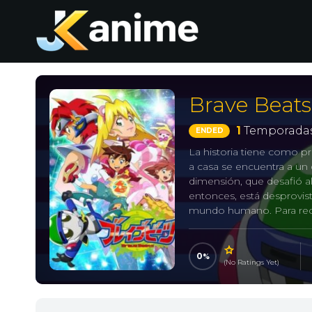
Brave Beats
1
Temporadas
ENDED
La historia tiene como p
a casa se encuentra a un d
dimensión, que desafió al
entonces, está desprovist
mundo humano. Para recup
Baile que hay esparcidas 
piedras traen el caos al
con Hibiki y se transforma
0
(No Ratings Yet)