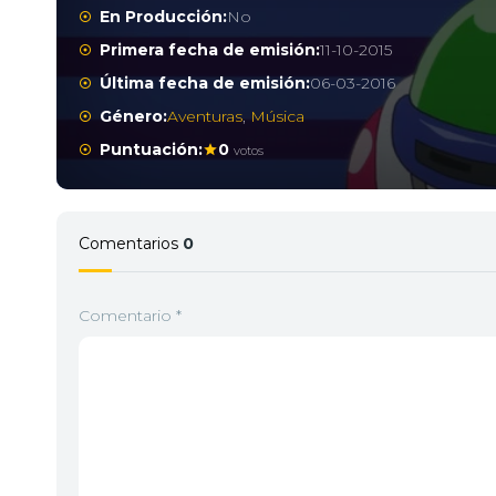
En Producción:
No
Primera fecha de emisión:
11-10-2015
Última fecha de emisión:
06-03-2016
Género:
Aventuras
,
Música
Puntuación:
0
votos
Comentarios
0
Comentario
*