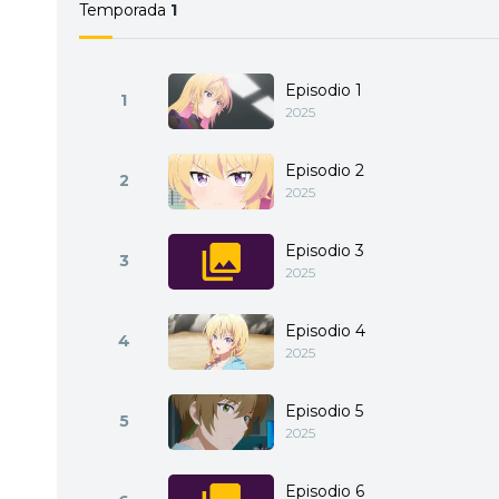
Temporada
1
Episodio 1
1
2025
Episodio 2
2
2025
Episodio 3
3
2025
Episodio 4
4
2025
Episodio 5
5
2025
Episodio 6