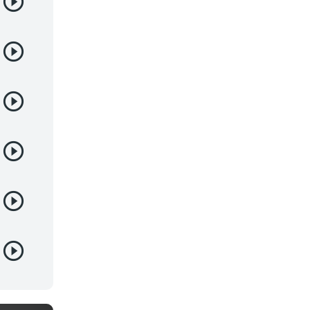
Deportes
Drama
Ecchi
Escolares
Espacial
Familia
Fantasía
Harem
Historico
Infantil
Josei