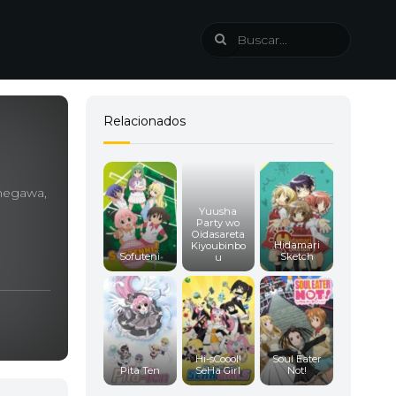
Relacionados
amegawa,
Yuusha
Party wo
Oidasareta
Hidamari
Kiyoubinbo
Sofuteni
Sketch
u
Hi-sCoool!
Soul Eater
Pita Ten
SeHa Girl
Not!