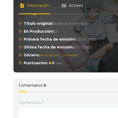
Información
Actores
Título original:
Bukiyou na Senpai.
En Producción:
Sí
Primera fecha de emisión:
02-10-2025
Última fecha de emisión:
27-11-2025
Género:
Animación
,
Comedia
Puntuación:
0
votos
Comentarios
0
Comentario
*