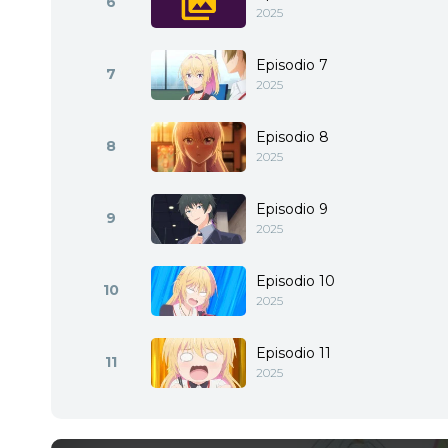
6
2025
Episodio 7
7
2025
Episodio 8
8
2025
Episodio 9
9
2025
Episodio 10
10
2025
Episodio 11
11
2025