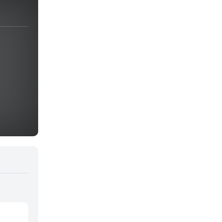
Juegos
Kids
Magia
Mecha
Militar
Misterio
Música
Parodia
Policía
Psicológico
Recuentos de la vida
Romance