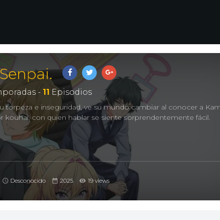
Senpai.
poradas -
11
Episodios
u torpeza e inseguridad, ve su mundo cambiar al conocer a K
r kouhai, con quien hablar se siente sorprendentemente fácil.
Desconocido
2025
19 views