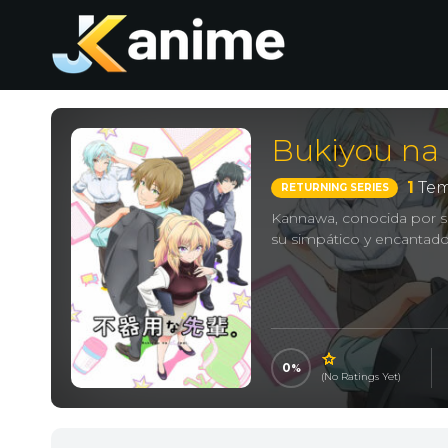
Bukiyou na 
1
Tem
RETURNING SERIES
Kannawa, conocida por s
su simpático y encantado
0
(No Ratings Yet)