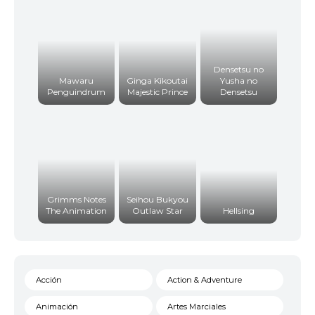
Densetsu no
Mawaru
Ginga Kikoutai
Yusha no
Penguindrum
Majestic Prince
Densetsu
Grimms Notes
Seihou Bukyou
The Animation
Outlaw Star
Hellsing
Acción
Action & Adventure
Animación
Artes Marciales