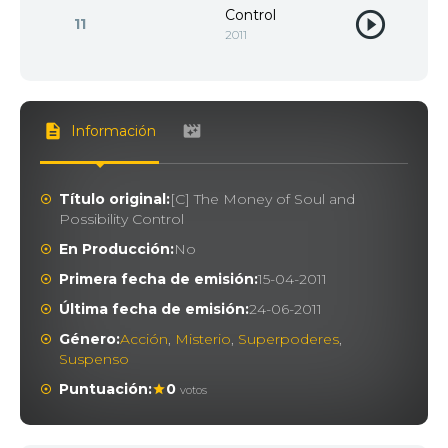
Control
11
2011
Información
Título original:
[C] The Money of Soul and
Possibility Control
En Producción:
No
Primera fecha de emisión:
15-04-2011
Última fecha de emisión:
24-06-2011
Género:
Acción
,
Misterio
,
Superpoderes
,
Suspenso
Puntuación:
0
votos