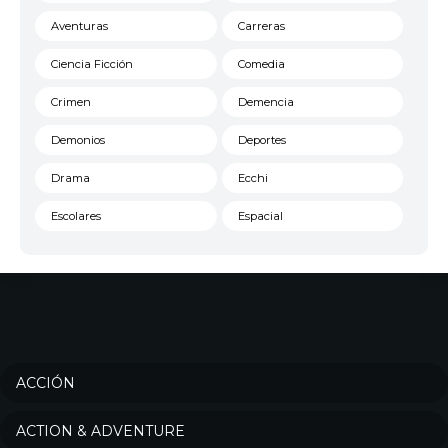
Aventuras
Carreras
Ciencia Ficción
Comedia
Crimen
Demencia
Demonios
Deportes
Drama
Ecchi
Escolares
Espacial
Familia
Fantasía
Harem
Historico
Infantil
Josei
Juegos
Kids
ACCIÓN
Magia
Mecha
ACTION & ADVENTURE
Militar
Misterio