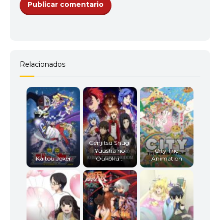
Relacionados
Genjitsu Shugi
Yuusha no
City The
Kaitou Joker
Oukoku...
Animation