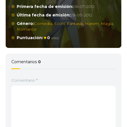
Primera fecha de emisión:
06-07-2012
Última fecha de emisión:
28-09-2012
Género:
Comedia
,
Ecchi
,
Fantasía
,
Harem
,
Magia
,
Romance
Puntuación:
0
votos
Comentarios
0
Comentario
*