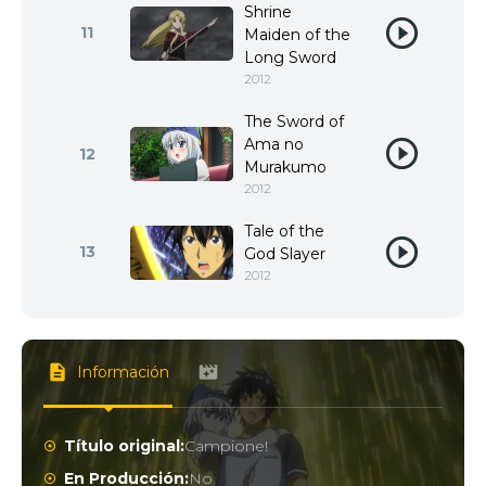
Shrine
11
Maiden of the
Long Sword
2012
The Sword of
Ama no
12
Murakumo
2012
Tale of the
13
God Slayer
2012
Información
Título original:
Campione!
En Producción:
No