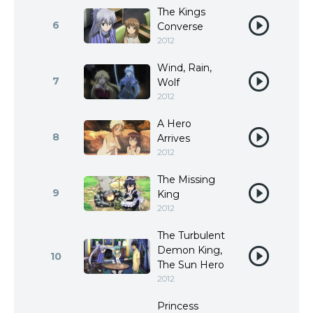
The Kings
6
Converse
2012
Wind, Rain,
7
Wolf
2012
A Hero
8
Arrives
2012
The Missing
9
King
2012
The Turbulent
Demon King,
10
The Sun Hero
2012
Princess