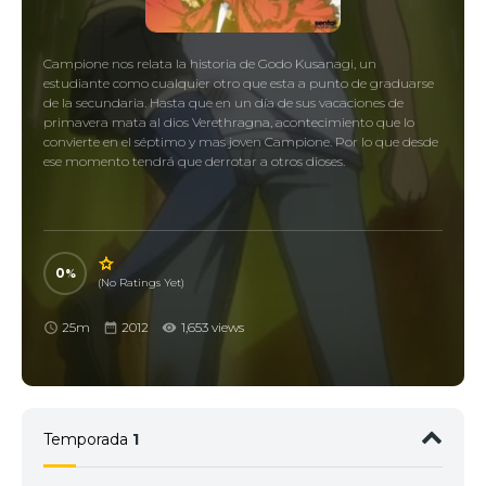
Campione nos relata la historia de Godo Kusanagi, un
estudiante como cualquier otro que esta a punto de graduarse
de la secundaria. Hasta que en un día de sus vacaciones de
primavera mata al dios Verethragna, acontecimiento que lo
convierte en el séptimo y mas joven Campione. Por lo que desde
ese momento tendrá que derrotar a otros dioses.
0
(No Ratings Yet)
25m
2012
1,653 views
Temporada
1