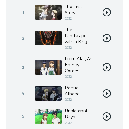
The First
1
Story
2012
The
Landscape
2
with a King
2012
From Afar, An
Enemy
3
Comes
2012
Rogue
4
Athena
2012
Unpleasant
5
Days
2012