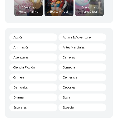
30-sai no
Orenchi no
Hoken Taiiku
Burst Angel
Furo Jijou
Acción
Action & Adventure
Animación
Artes Marciales
Aventuras
Carreras
Ciencia Ficción
Comedia
Crimen
Demencia
Demonios
Deportes
Drama
Ecchi
Escolares
Espacial
Familia
Fantasía