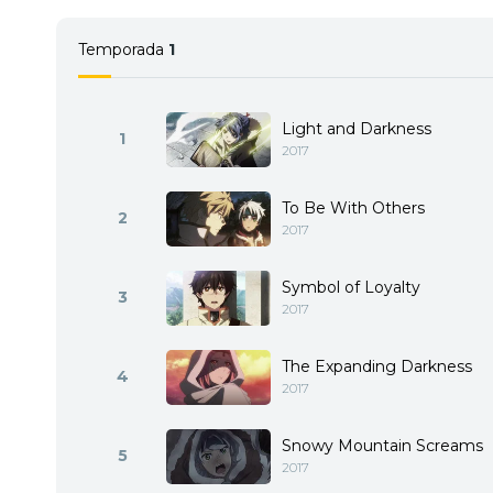
Temporada
1
Light and Darkness
1
2017
To Be With Others
2
2017
Symbol of Loyalty
3
2017
The Expanding Darkness
4
2017
Snowy Mountain Screams
5
2017