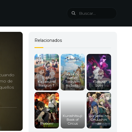
Relacionados
Ryza no
Y cuando
Toaru
Atelier:
amo de
Kagaku no
Tokoyami
Kyokou
Railgun T
no Joou...
Suiri
quellos
Kuroshitsuji:
Aoi Sekai no
Book of
Chuushin
Btooom!
Circus
de