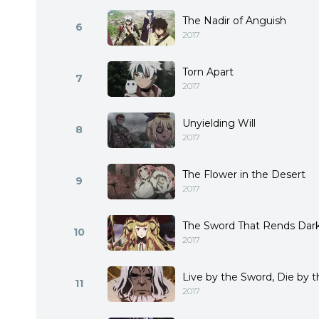
The Nadir of Anguish
6
2017
Torn Apart
7
2017
Unyielding Will
8
2017
The Flower in the Desert
9
2017
The Sword That Rends Dar
10
2017
Live by the Sword, Die by 
11
2017