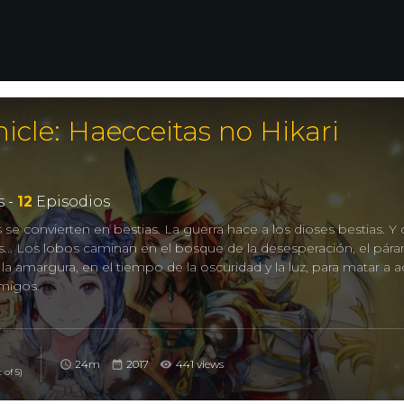
icle: Haecceitas no Hikari
 -
12
Episodios
 se convierten en bestias. La guerra hace a los dioses bestias. 
ses… Los lobos caminan en el bosque de la desesperación, el pár
la amargura, en el tiempo de la oscuridad y la luz, para matar a a
migos.
24m
2017
441 views
 of 5)