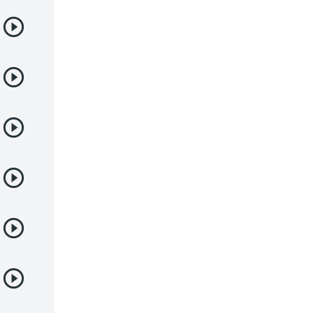
Deportes
Drama
Ecchi
Escolares
Espacial
Familia
Fantasía
Harem
Historico
Infantil
Josei