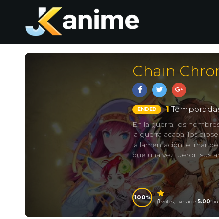
Chain Chron
1
Temporadas
ENDED
En la guerra, los hombres
la guerra acaba, los dio
la lamentación, el mar de 
que una vez fueron sus a
100
(
1
votes, average:
5.00
out