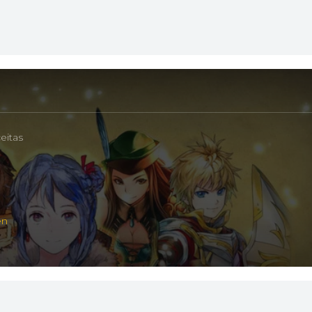
eitas
en