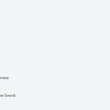
kness
the Sword