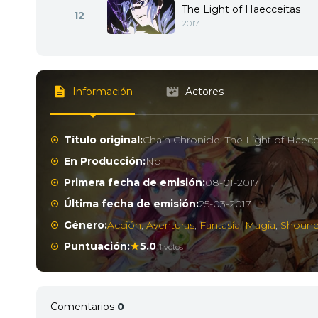
The Light of Haecceitas
12
2017
Información
Actores
Título original:
Chain Chronicle: The Light of Haecc
En Producción:
No
Primera fecha de emisión:
08-01-2017
Última fecha de emisión:
25-03-2017
Género:
Acción
,
Aventuras
,
Fantasía
,
Magia
,
Shoun
Puntuación:
5.0
1 votos
Comentarios
0