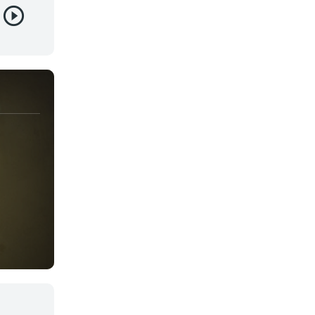
Juegos
Kids
Magia
Mecha
Militar
Misterio
Música
Parodia
Policía
Psicológico
Recuentos de la vida
Romance