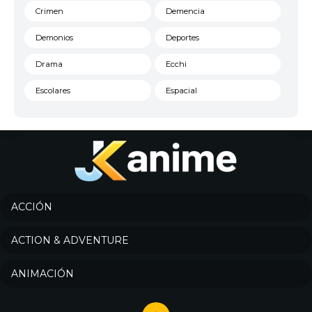
Crimen
Demencia
Demonios
Deportes
Drama
Ecchi
Escolares
Espacial
Familia
Fantasía
Harem
Historico
Infantil
Josei
Juegos
Kids
ACCIÓN
Magia
Mecha
ACTION & ADVENTURE
Militar
Misterio
ANIMACIÓN
Música
Parodia
Policía
Psicológico