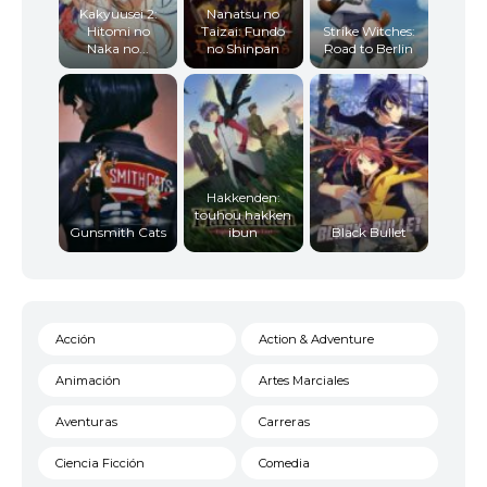
Kakyuusei 2:
Nanatsu no
Hitomi no
Taizai: Fundo
Strike Witches:
Naka no...
no Shinpan
Road to Berlin
Hakkenden:
touhou hakken
Gunsmith Cats
ibun
Black Bullet
Acción
Action & Adventure
Animación
Artes Marciales
Aventuras
Carreras
Ciencia Ficción
Comedia