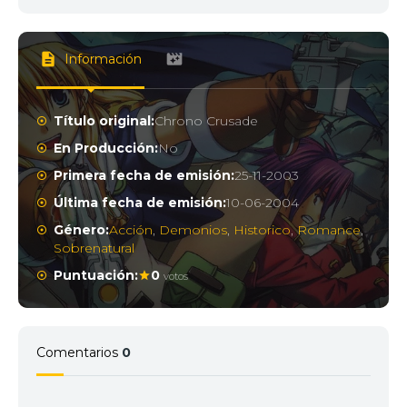
Información
Título original:
Chrono Crusade
En Producción:
No
Primera fecha de emisión:
25-11-2003
Última fecha de emisión:
10-06-2004
Género:
Acción
,
Demonios
,
Historico
,
Romance
,
Sobrenatural
Puntuación:
0
votos
Comentarios
0