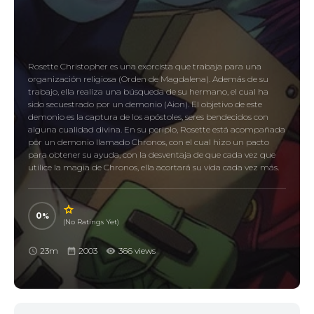
Rosette Christopher es una exorcista que trabaja para una
organización religiosa (Orden de Magdalena). Además de su
trabajo, ella realiza una búsqueda de su hermano, el cual ha
sido secuestrado por un demonio (Aion). El objetivo de este
demonio es la captura de los apóstoles, seres bendecidos con
alguna cualidad divina. En su periplo, Rosette está acompañada
por un demonio llamado Chronos, con el cual hizo un pacto
para obtener su ayuda, con la desventaja de que cada vez que
utilice la magia de Chronos, ella acortará su vida cada vez más.
0
(No Ratings Yet)
23m
2003
366 views