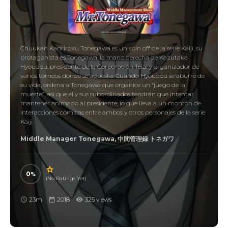
Chuukan Kanriroku Tonegawa es un spin off de la serie Kaiji, su
protagonista es Tonegawa, la mano derecha de Kazutaka
Hyoudou, presidente de la Corporación Teiai y organizador de
varios torneos donde se apuesta. Cuando Hyoudou se aburre de
su vida, ordena a Tonegawa que organice un “juego de la
muerte”, así que él y sus subordinados tendrán que intentar
mantener animado al presidente, lo que lleva a un montón de
interacciones cómicas entre ambos y otros personajes de la serie
Kaiji.
Middle Manager Tonegawa, 中間管理録 トネガワ
0
(No Ratings Yet)
23m
2018
325 views