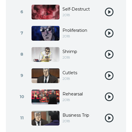
Self-Destruct
6
2018
Proliferation
7
2018
Shrimp
8
2018
Cutlets
9
2018
Rehearsal
10
2018
Business Trip
11
2018