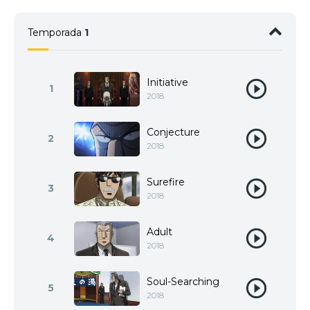
Temporada
1
Initiative
1
2018
Conjecture
2
2018
Surefire
3
2018
Adult
4
2018
Soul-Searching
5
2018