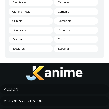
Aventuras
Carreras
Ciencia Ficción
Comedia
Crimen
Demencia
Demonios
Deportes
Drama
Ecchi
Escolares
Espacial
Familia
Fantasía
Harem
Historico
Infantil
Josei
Juegos
Kids
ACCIÓN
Magia
Mecha
ACTION & ADVENTURE
Militar
Misterio