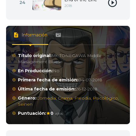
24
2018
Información
Título original:
Mr. TONEGAWA Middle
Management Blues
En Producción:
No
Primera fecha de emisión:
04-07-2018
Última fecha de emisión:
26-12-2018
Género:
Comedia
,
Drama
,
Parodia
,
Psicológico
,
Seinen
Puntuación:
0
votos