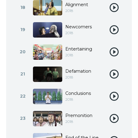
Alignment
18
2018
Newcomers
19
2018
Entertaining
20
2018
Defamation
21
2018
Conclusions
22
2018
Premonition
23
2018
End of the Line