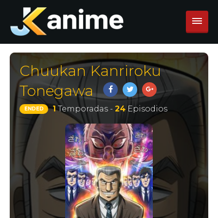
Chuukan Kanriroku
Tonegawa
1
Temporadas -
24
Episodios
ENDED