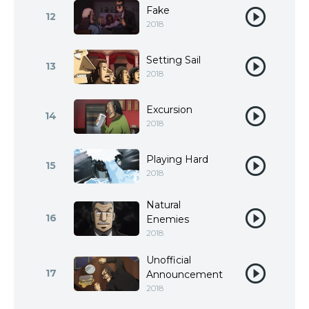
Fake
12
2018
Setting Sail
13
2018
Excursion
14
2018
Playing Hard
15
2018
Natural
16
Enemies
2018
Unofficial
17
Announcement
2018