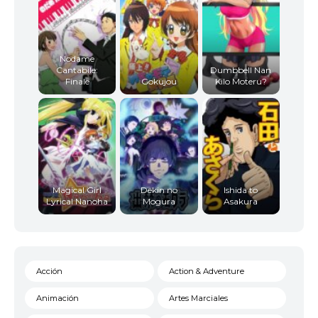
Nodame
Cantabile:
Dumbbell Nan
Finale
Gokujou
Kilo Moteru?
Magical Girl
Dekin no
Ishida to
Lyrical Nanoha
Mogura
Asakura
Acción
Action & Adventure
Animación
Artes Marciales