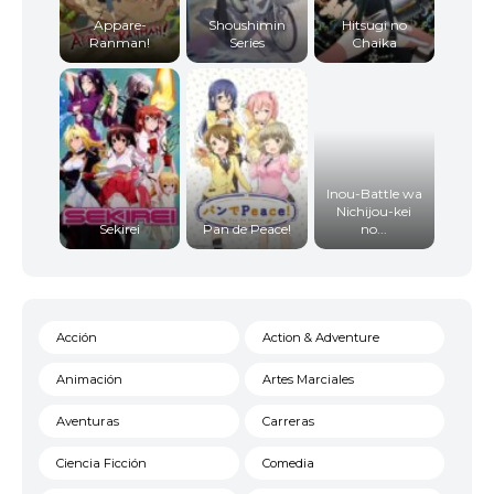
Appare-
Shoushimin
Hitsugi no
Ranman!
Series
Chaika
Inou-Battle wa
Nichijou-kei
Sekirei
Pan de Peace!
no...
Acción
Action & Adventure
Animación
Artes Marciales
Aventuras
Carreras
Ciencia Ficción
Comedia