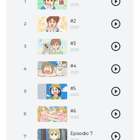
1
2025
#2
2
2025
#3
3
2025
#4
4
2025
#5
5
2025
#6
6
2025
Episodio 7
7
2025