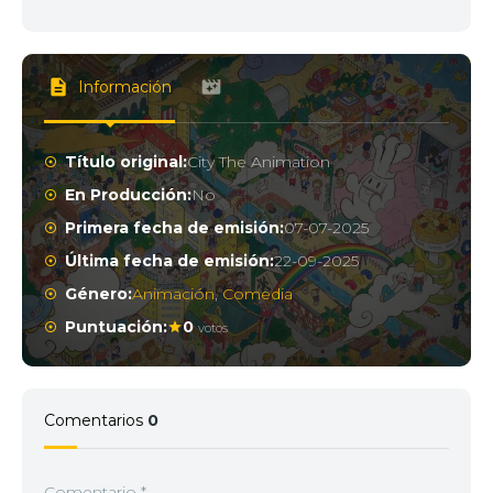
Información
Título original:
City The Animation
En Producción:
No
Primera fecha de emisión:
07-07-2025
Última fecha de emisión:
22-09-2025
Género:
Animación
,
Comedia
Puntuación:
0
votos
Comentarios
0
Comentario
*