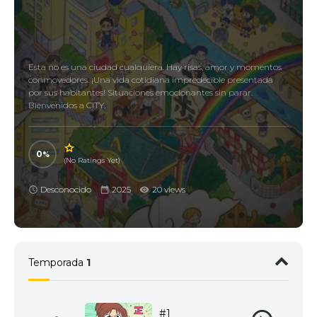
Esta no es una ciudad cualquiera. Hay risas, amor y momentos
conmovedores. ¡Una vida cotidiana impredecible presentada
por sus habitantes! Situaciones emocionantes sin parar.
Bienvenidos a CITY.
0
(No Ratings Yet)
Desconocido
2025
20 views
Temporada
1
#1