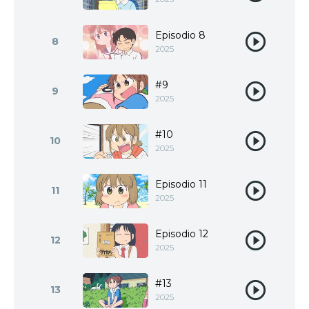
Episodio 8
8
2025
#9
9
2025
#10
10
2025
Episodio 11
11
2025
Episodio 12
12
2025
#13
13
2025