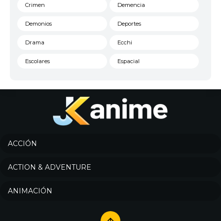
Crimen
Demencia
Demonios
Deportes
Drama
Ecchi
Escolares
Espacial
Familia
Fantasía
Harem
Historico
Infantil
Josei
Juegos
Kids
ACCIÓN
Magia
Mecha
ACTION & ADVENTURE
Militar
Misterio
ANIMACIÓN
Música
Parodia
Policía
Psicológico