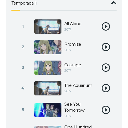
Temporada
1
All Alone
1
2017
Promise
2
2017
Courage
3
2017
The Aquarium
4
2017
See You
5
Tomorrow
2017
One Hundred