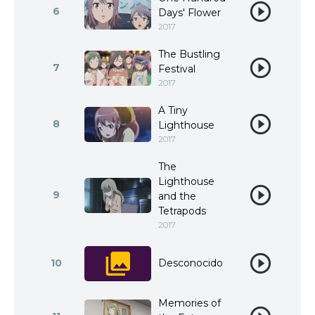
6
Days' Flower
2017
The Bustling
7
Festival
2017
A Tiny
8
Lighthouse
2017
The
Lighthouse
9
and the
Tetrapods
2017
10
Desconocido
Memories of