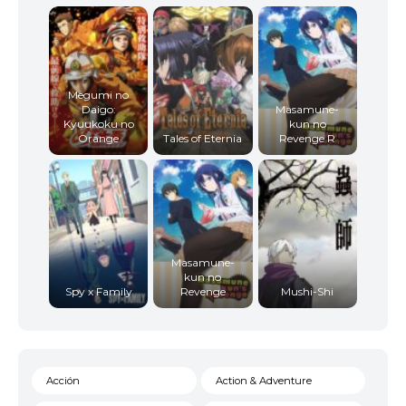
Megumi no
Daigo:
Masamune-
Kyuukoku no
kun no
Orange
Tales of Eternia
Revenge R
Masamune-
kun no
Spy x Family
Revenge
Mushi-Shi
Acción
Action & Adventure