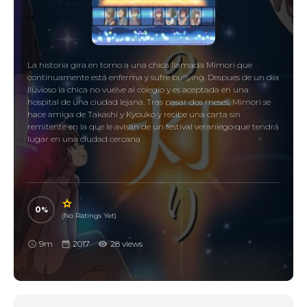
La historia gira en torno a una chica llamada Mimori que
continuamente está enferma y sufre bullying. Después de un día
lluvioso la chica no vuelve al colegio y es aceptada en una
hospital de una ciudad lejana. Tras pasar dos meses, Mimori se
hace amiga de Takashi y Kyouko y recibe una carta sin
remitente en la que le avisan de un festival veraniego que tendrá
lugar en una ciudad cercana
0
(No Ratings Yet)
9m
2017
28 views