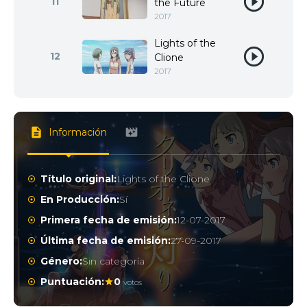
11
the Future
2017
Lights of the
12
Clione
2017
Información
Título original:
Lights of the Clione
En Producción:
Sí
Primera fecha de emisión:
12-07-2017
Última fecha de emisión:
27-09-2017
Género:
Sin categoría
Puntuación:
0
votos