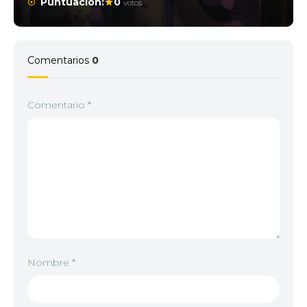
Puntuación:
0
votos
Comentarios
0
Comentario
*
Nombre
*