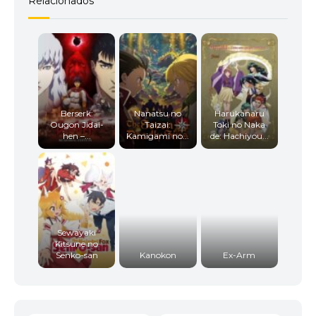
Relacionados
Berserk:
Nanatsu no
Harukanaru
Ougon Jidai-
Taizai:
Toki no Naka
hen –...
Kamigami no...
de: Hachiyou...
Sewayaki
Kitsune no
Senko-san
Kanokon
Ex-Arm