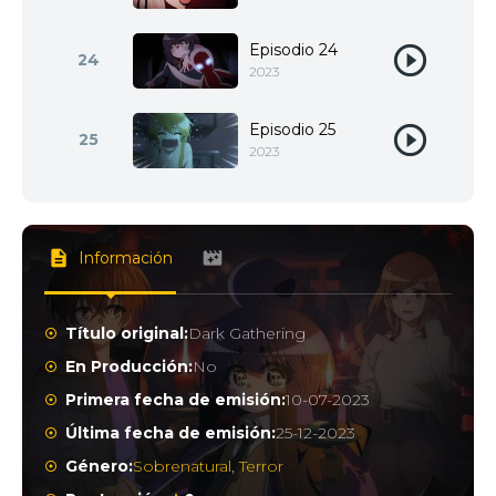
Episodio 24
24
2023
Episodio 25
25
2023
Información
Título original:
Dark Gathering
En Producción:
No
Primera fecha de emisión:
10-07-2023
Última fecha de emisión:
25-12-2023
Género:
Sobrenatural
,
Terror