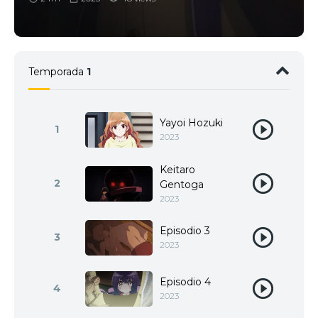
Temporada
1
Yayoi Hozuki
1
2023
Keitaro
2
Gentoga
2023
Episodio 3
3
2023
Episodio 4
4
2023