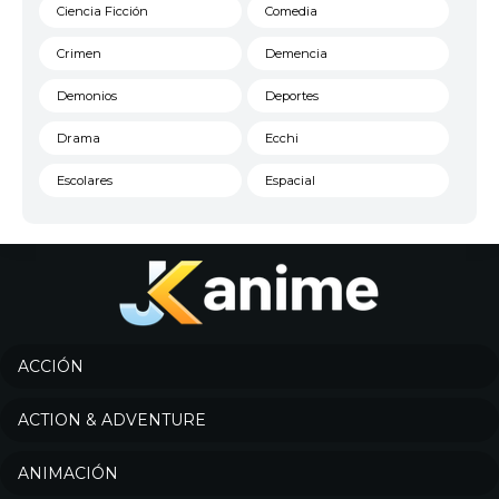
Ciencia Ficción
Comedia
Crimen
Demencia
Demonios
Deportes
Drama
Ecchi
Escolares
Espacial
Familia
Fantasía
Harem
Historico
Infantil
Josei
Juegos
Kids
ACCIÓN
Magia
Mecha
ACTION & ADVENTURE
Militar
Misterio
ANIMACIÓN
Música
Parodia