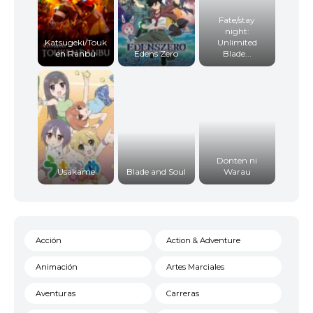
Fate/stay
night:
Katsugeki/Touk
Unlimited
en Ranbu
Edens Zero
Blade...
Donten ni
Usakame
Blade and Soul
Warau
Acción
Action & Adventure
Animación
Artes Marciales
Aventuras
Carreras