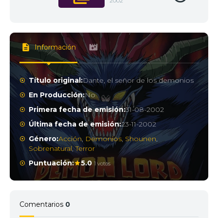
2002
Información
Título original:
Dante, el señor de los demonios
En Producción:
No
Primera fecha de emisión:
31-08-2002
Última fecha de emisión:
23-11-2002
Género:
Acción
,
Demonios
,
Shounen
,
Sobrenatural
,
Terror
Puntuación:
5.0
1 votos
Comentarios
0