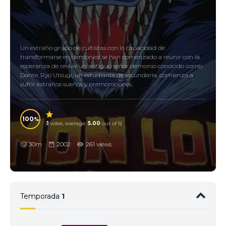
Un extraño grupo de cultistas con la capacidad de
transformarse en demonios se han comenzado a reunir con la
esperanza de revivir un antiguo señor demonio conocido como
Dante. Ryo Utsugi, un estudiante de secundaria, comienza a
sufrir extraños sueños y premoniciones.
100
(
1
votes, average:
5.00
out of 5)
30m
2002
261 views
Temporada
1