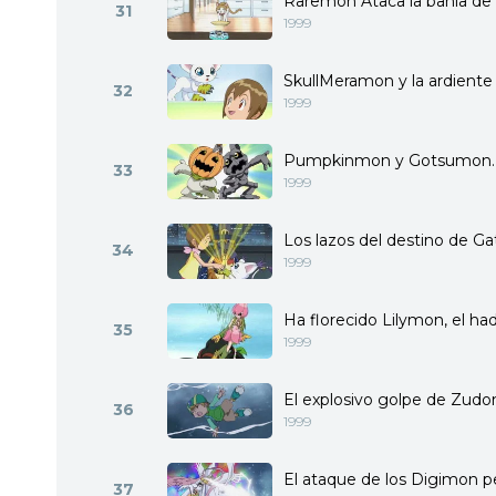
Raremon Ataca la bahía de 
31
1999
SkullMeramon y la ardiente 
32
1999
Pumpkinmon y Gotsumon. 
33
1999
Los lazos del destino de 
34
1999
Ha florecido Lilymon, el ha
35
1999
El explosivo golpe de Zud
36
1999
El ataque de los Digimon 
37