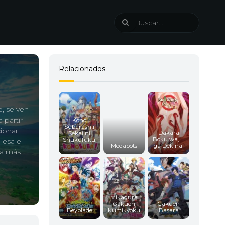
Relacionados
, se ven
 partir
Kono
Subarashii
cionar
Dakara
Sekai ni
Boku wa, H
Shukufuku.
 esa el
Medabots
ga Dekinai
..
 a más
Mikagura
Gakuen
Gakuen
Beyblade
Kumikyoku
Basara