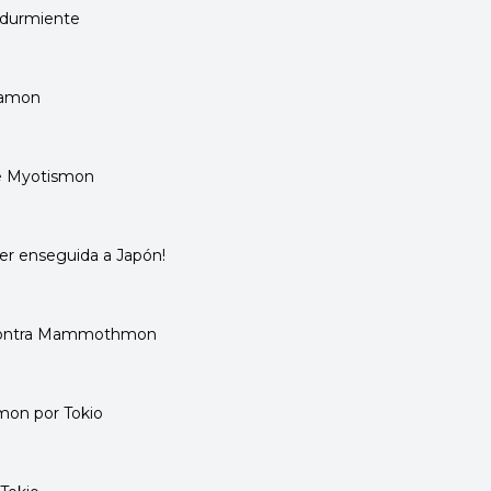
 durmiente
udamon
 de Myotismon
ver enseguida a Japón!
 contra Mammothmon
imon por Tokio