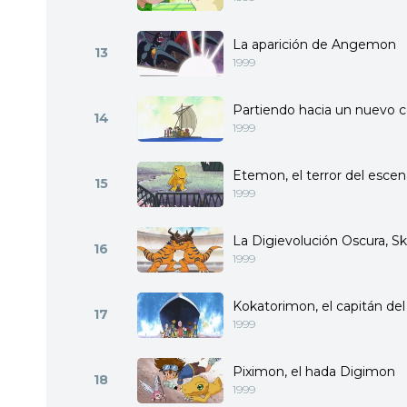
La aparición de Angemon
13
1999
Partiendo hacia un nuevo 
14
1999
Etemon, el terror del escen
15
1999
La Digievolución Oscura, S
16
1999
Kokatorimon, el capitán de
17
1999
Piximon, el hada Digimon
18
1999