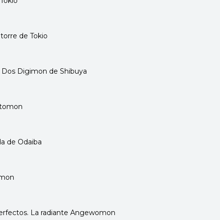
Tokio
torre de Tokio
Dos Digimon de Shibuya
Gatomon
da de Odaiba
omon
perfectos. La radiante Angewomon