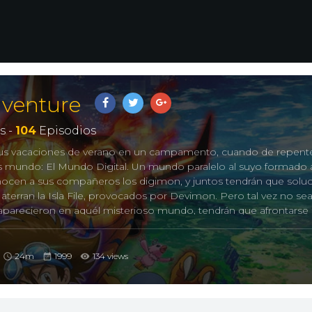
venture
s -
104
Episodios
 sus vacaciones de verano en un campamento, cuando de repente
s mundo: El Mundo Digital. Un mundo paralelo al suyo formado a
conocen a sus compañeros los digimon, y juntos tendrán que solu
aterran la Isla File, provocados por Devimon. Pero tal vez no sea
aparecieron en aquél misterioso mundo, tendrán que afrontarse
ubrirlo y volver a su mundo original.
on: Digital Monsters
24m
1999
134 views