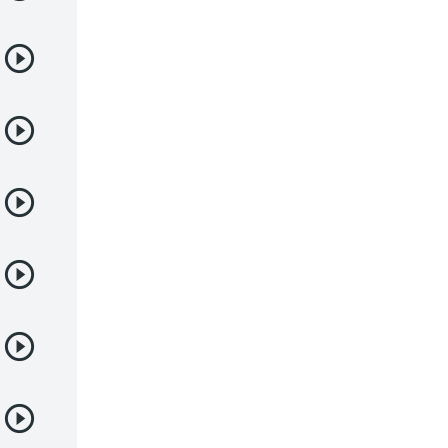
Juegos
Kids
Magia
Mecha
Militar
Misterio
Música
Parodia
Policía
Psicológico
Recuentos de la vida
Romance