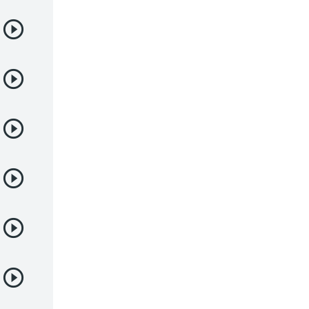
Samurai
Sci-Fi & Fantasy
Seinen
Shoujo
Shounen
Sobrenatural
Superpoderes
Suspense
Suspenso
Terror
Uncategorized
Vampiros