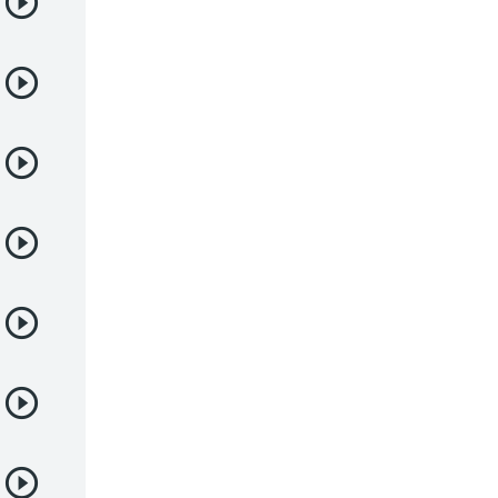
Deportes
Drama
Ecchi
Escolares
Espacial
Familia
Fantasía
Harem
Historico
Infantil
Josei