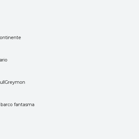
continente
ario
kullGreymon
l barco fantasma