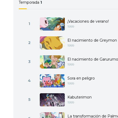
Temporada
1
¡Vacaciones de verano!
1
1999
El nacimiento de Greymon
2
1999
El nacimiento de Garurum
3
1999
Sora en peligro
4
1999
Kabuterimon
5
1999
La transformación de Palm