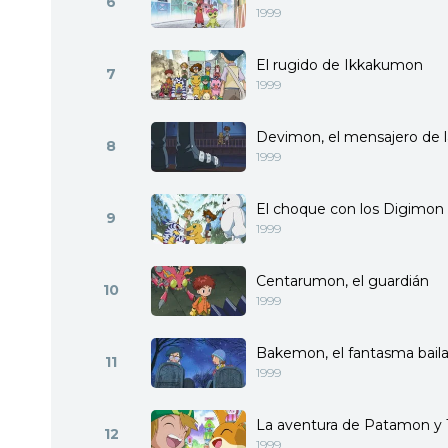
6
1999
El rugido de Ikkakumon
7
1999
Devimon, el mensajero de l
8
1999
El choque con los Digimon 
9
1999
Centarumon, el guardián
10
1999
Bakemon, el fantasma baila
11
1999
La aventura de Patamon y
12
1999