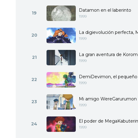
Datamon en el laberinto
19
1999
La digievolución perfecta
20
1999
La gran aventura de Korom
21
1999
DemiDevimon, el pequeño 
22
1999
Mi amigo WereGarurumon
23
1999
El poder de MegaKabuter
24
1999