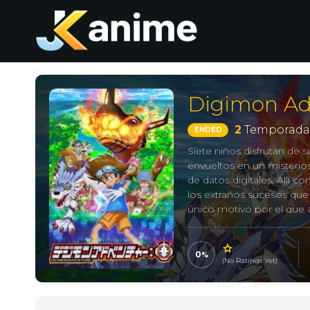
Digimon Ad
2
Temporada
ENDED
Siete niños disfrutan de
envueltos en un misterio
de datos digitales. Allí 
los extraños sucesos que 
único motivo por el que 
de una aventura para desc
デジモンアドベンチャー, Digim
0
(No Ratings Yet)