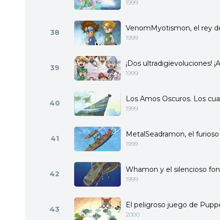
1999
VenomMyotismon, el rey 
38
1999
¡Dos ultradigievoluciones! 
39
1999
Los Amos Oscuros. Los cua
40
1999
MetalSeadramon, el furioso
41
1999
Whamon y el silencioso fo
42
1999
El peligroso juego de Pup
43
2000