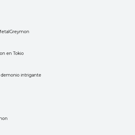
, MetalGreymon
on en Tokio
demonio intrigante
imon