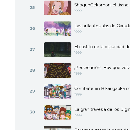
ShogunGekomon, el tirano
25
1999
Las brillantes alas de Gar
26
1999
El castillo de la oscuridad
27
1999
¡Persecución! ¡Hay que vol
28
1999
Combate en Hikarigaoka
29
1999
La gran travesía de los Dig
30
1999