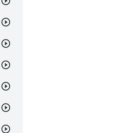
Deportes
Drama
Ecchi
Escolares
Espacial
Familia
Fantasía
Harem
Historico
Infantil
Josei