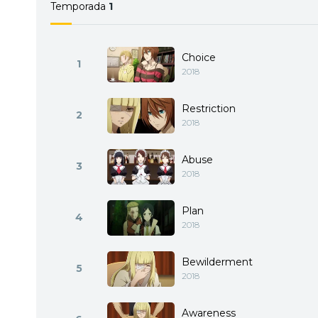
Temporada
1
Choice
1
2018
Restriction
2
2018
Abuse
3
2018
Plan
4
2018
Bewilderment
5
2018
Awareness