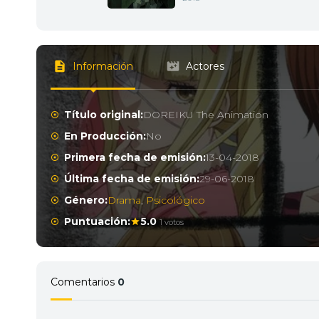
Información
Actores
Título original:
DOREIKU The Animation
En Producción:
No
Primera fecha de emisión:
13-04-2018
Última fecha de emisión:
29-06-2018
Género:
Drama
,
Psicológico
Puntuación:
5.0
1 votos
Comentarios
0