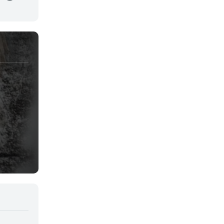
Juegos
Kids
Magia
Mecha
Militar
Misterio
Música
Parodia
Policía
Psicológico
Recuentos de la vida
Romance