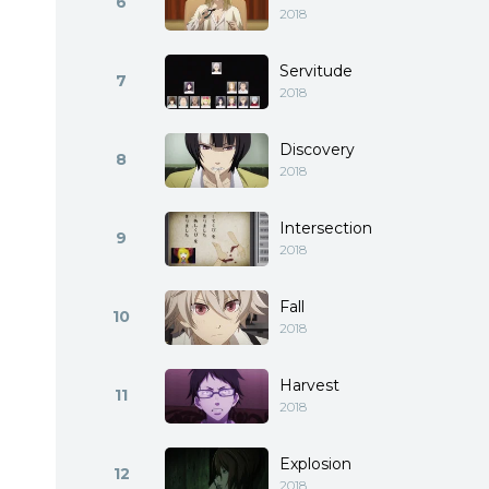
6
2018
Servitude
7
2018
Discovery
8
2018
Intersection
9
2018
Fall
10
2018
Harvest
11
2018
Explosion
12
2018