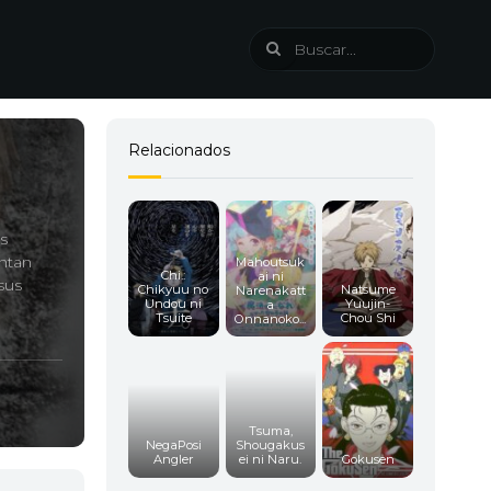
Relacionados
s
entan
Mahoutsuk
Chi.:
ai ni
sus
Chikyuu no
Natsume
Narenakatt
Undou ni
Yuujin-
a
Tsuite
Chou Shi
Onnanoko...
ves and
Tsuma,
NegaPosi
Shougakus
Angler
ei ni Naru.
Gokusen