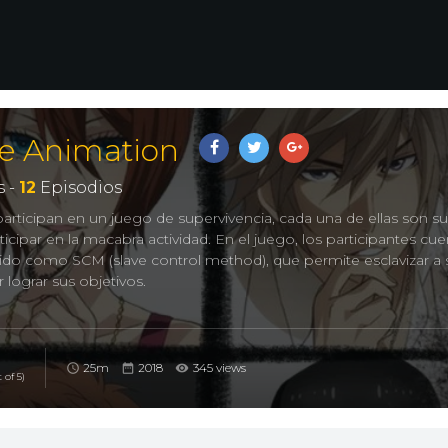
he Animation
 -
12
Episodios
articipan en un juego de supervivencia, cada una de ellas son su
icipar en la macabra actividad. En el juego, los participantes cu
ido como SCM (slave control method), que permite esclavizar a 
lograr sus objetivos.
annin no Dorei, Dorei-ku: Boku to 23-nin no Dorei , 23 Sla
on
25m
2018
345 views
 of 5)