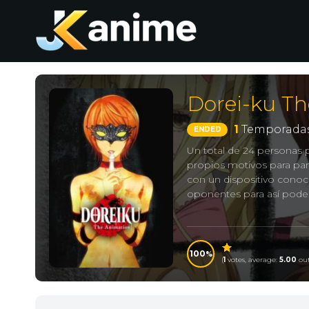
Dorei-ku T
1
Temporadas
ENDED
Un total de 24 personas p
propios motivos para part
con un dispositivo conoc
oponentes para así poder 
Doreiku: Boku to Nijuus
Me, 奴隷区 The Animati
100
(
1
votes, average:
5.00
out