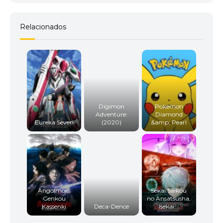
Relacionados
Digimon
Pokemon
Adventure:
Diamond
Eureka Seven
(2020)
&amp; Pearl
Angolmois:
Sekai Saikou
Genkou
no Ansatsusha,
Kassenki
Deca-Dence
Isekai...