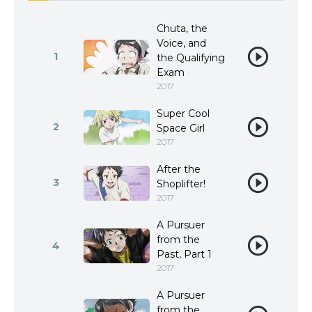
Chuta, the
Voice, and
1
the Qualifying
Exam
2017
Super Cool
2
Space Girl
2017
After the
3
Shoplifter!
2017
A Pursuer
from the
4
Past, Part 1
2017
A Pursuer
from the