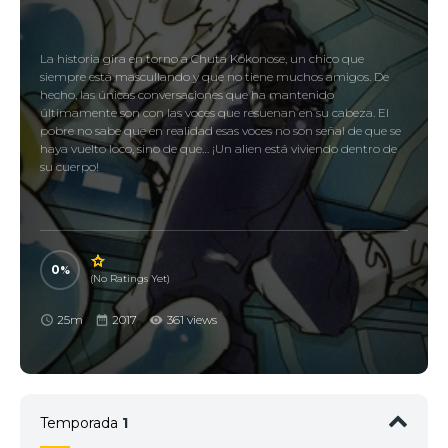
La historia gira en torno a Chuta Kokonose, un chico que
siempre está mascullando y que no tiene muchos amigos. De
hecho, las únicas conversaciones que ha mantenido
últimamente son con las voces que resuenan en su cabeza. El
pobre no sabe que en realidad esas voces no son señal de que se
haya vuelto loco, sino de que… ¡Un alien está viviendo dentro de
su cuerpo!
0
(No Ratings Yet)
25m
2017
361 views
Temporada
1