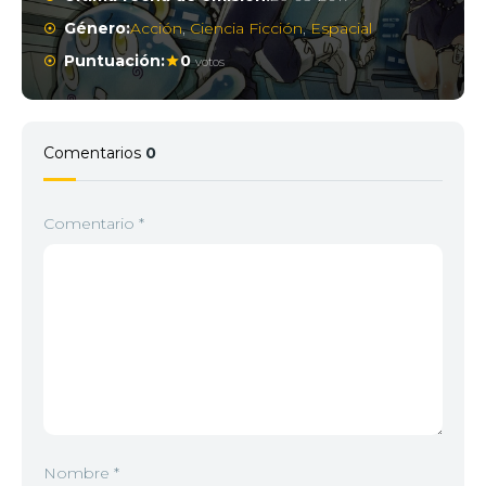
Género:
Acción
,
Ciencia Ficción
,
Espacial
Puntuación:
0
votos
Comentarios
0
Comentario
*
Nombre
*