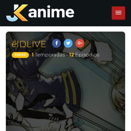
ēlDLIVE
1
Temporadas -
12
Episodios
ENDED