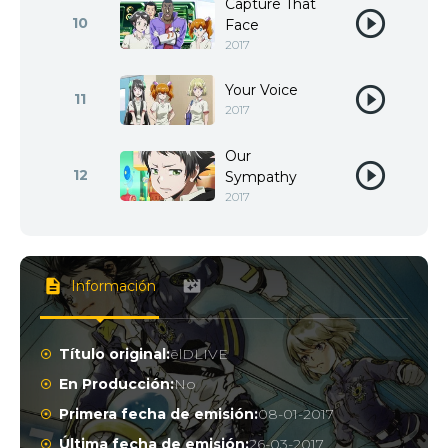
Capture That
10
Face
2017
Your Voice
11
2017
Our
12
Sympathy
2017
Información
Título original:
ēlDLIVE
En Producción:
No
Primera fecha de emisión:
08-01-2017
Última fecha de emisión:
26-03-2017