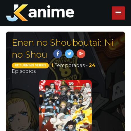
Enen no Shouboutai: Ni
no Shou
1
Temporadas -
24
RETURNING SERIES
Episodios