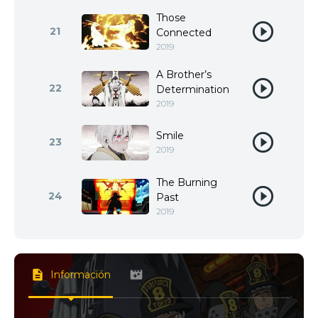
Those
21
Connected
2019
A Brother’s
22
Determination
2019
Smile
23
2019
The Burning
24
Past
2019
Información