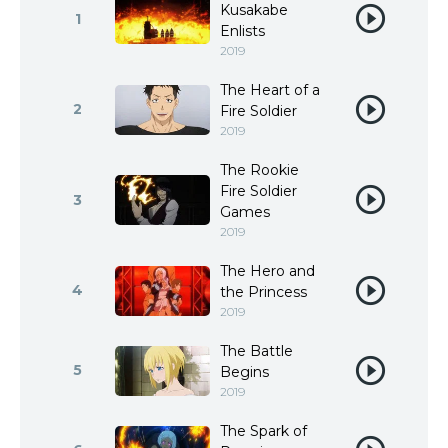
Kusakabe
1
Enlists
2019
The Heart of a
2
Fire Soldier
2019
The Rookie
Fire Soldier
3
Games
2019
The Hero and
4
the Princess
2019
The Battle
5
Begins
2019
The Spark of