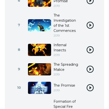
6
Promise
2019
The
Investigation
7
of the 1st
Commences
2019
Infernal
8
Insects
2019
The Spreading
9
Malice
2019
The Promise
10
2019
Formation of
Special Fire