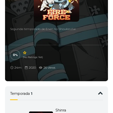
Segunda temporada de Enen no Shouboutai
0
(No Ratings Yet)
24m
2020
26 views
Temporada
1
Shinra