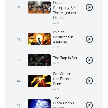
Force
11
Company 8 /
The Mightiest
Hikeshi
2019
Eve of
Hostilities in
12
Asakusa
2019
The Trap is Set
13
2019
For Whom
the Flames
14
Burn
2019
The
Blacksmith’s
15