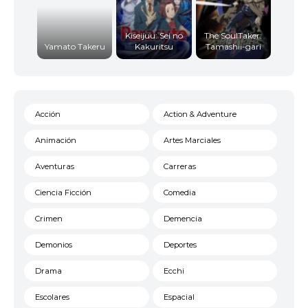
Kiseijuu: Sei no
The SoulTaker:
Yamato Takeru
Kakuritsu
Tamashii-gari
Acción
Action & Adventure
Animación
Artes Marciales
Aventuras
Carreras
Ciencia Ficción
Comedia
Crimen
Demencia
Demonios
Deportes
Drama
Ecchi
Escolares
Espacial