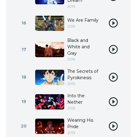
Dream
2019
We Are Family
16
2019
Black and
White and
17
Gray
2019
The Secrets of
18
Pyrokinesis
2019
Into the
19
Nether
2019
Wearing His
20
Pride
2019