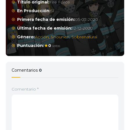
Título original:
Fire Force
En Producción:
Sí
Primera fecha de emisión:
05-07-2020
Última fecha de emisión:
12-12-2020
Género:
Acción
,
Shounen
,
Sobrenatural
Puntuación:
0
votos
Comentarios
0
Comentario
*