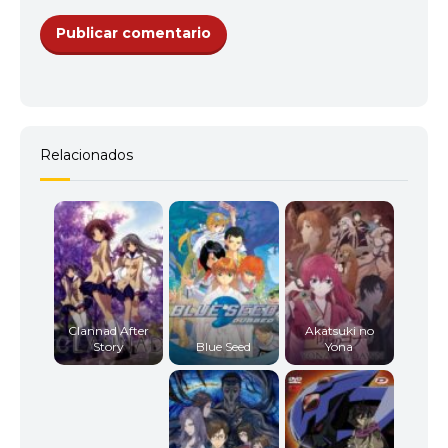
Relacionados
Clannad After
Akatsuki no
Story
Blue Seed
Yona