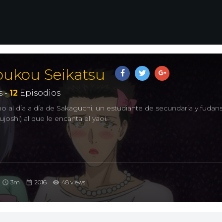
oukou Seikatsu
 -
12
Episodios
o al día a día de Sakaguchi, un estudiante de secundaria y fudansh
joshi) al que le encanta el yaoi.
3m
2016
48 views