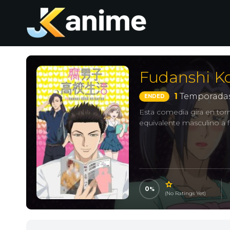
Fudanshi K
1
Temporadas
ENDED
Esta comedia gira en torn
equivalente masculino a fu
0
(No Ratings Yet)