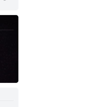
Juegos
Kids
Magia
Mecha
Militar
Misterio
Música
Parodia
Policía
Psicológico
Recuentos de la vida
Romance