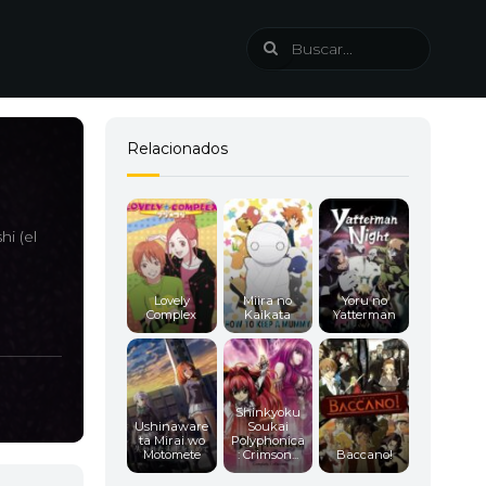
Relacionados
i (el
Lovely
Miira no
Yoru no
Complex
Kaikata
Yatterman
Shinkyoku
Ushinaware
Soukai
ta Mirai wo
Polyphonica
Motomete
: Crimson...
Baccano!