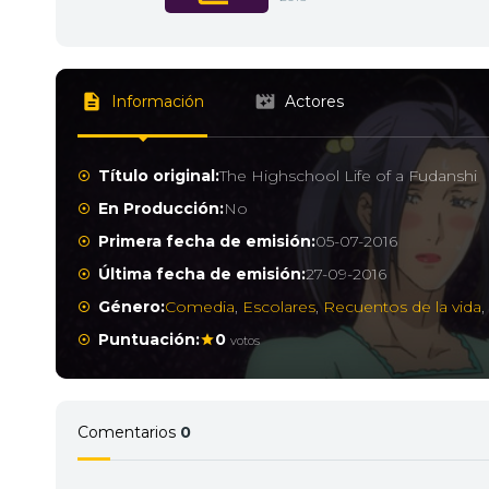
Información
Actores
Título original:
The Highschool Life of a Fudanshi
En Producción:
No
Primera fecha de emisión:
05-07-2016
Última fecha de emisión:
27-09-2016
Género:
Comedia
,
Escolares
,
Recuentos de la vida
Puntuación:
0
votos
Comentarios
0