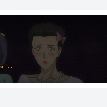
,
Shoujo