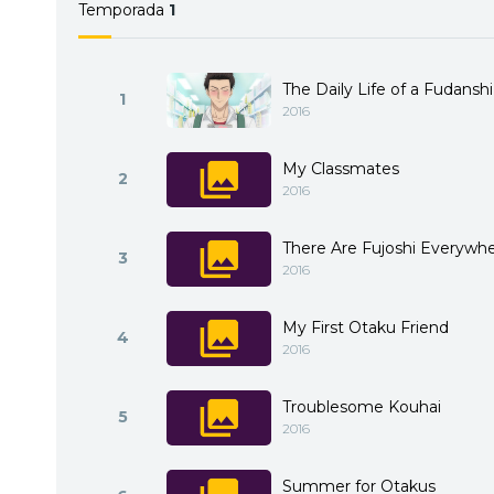
Temporada
1
The Daily Life of a Fudansh
1
2016
My Classmates
2
2016
There Are Fujoshi Everywh
3
2016
My First Otaku Friend
4
2016
Troublesome Kouhai
5
2016
Summer for Otakus