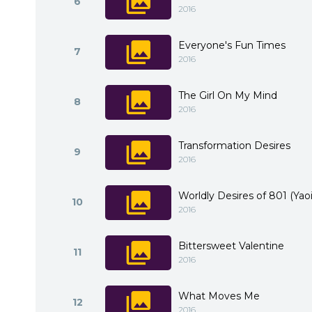
6
2016
Everyone's Fun Times
7
2016
The Girl On My Mind
8
2016
Transformation Desires
9
2016
Worldly Desires of 801 (Yaoi
10
2016
Bittersweet Valentine
11
2016
What Moves Me
12
2016