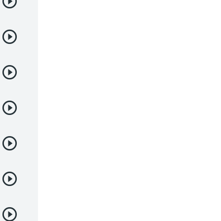
Deportes
Drama
Ecchi
Escolares
Espacial
Familia
Fantasía
Harem
Historico
Infantil
Josei